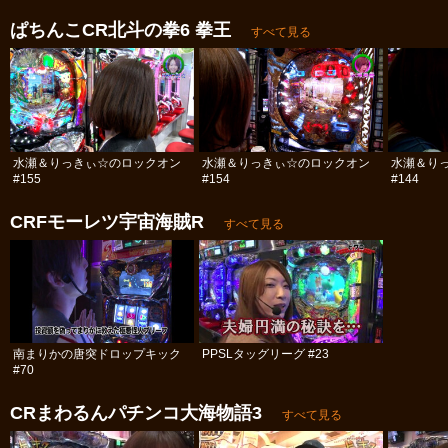
ぱちんこCR北斗の拳6 拳王
すべて見る
水瀬＆りっきぃ☆のロックオン
水瀬＆りっきぃ☆のロックオン
水瀬＆り
#155
#154
#144
CRFモーレツ宇宙海賊R
すべて見る
南まりかの唐突ドロップキック
PPSLタッグリーグ #23
#70
CRまわるんパチンコ大海物語3
すべて見る