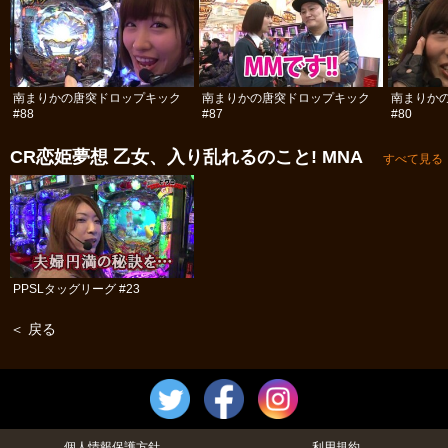
南まりかの唐突ドロップキック
南まりかの唐突ドロップキック
南まりか
#88
#87
#80
CR恋姫夢想 乙女、入り乱れるのこと! MNA
すべて見る
PPSLタッグリーグ #23
＜ 戻る
個人情報保護方針
利用規約