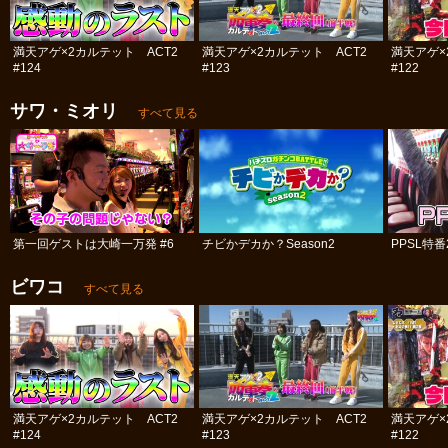
満天アゲ×2カルテット ACT2
満天アゲ×2カルテット ACT2
満天アゲ×
#124
#123
#122
サワ・ミオリ
すべて見る
第一回ゲストは大崎一万発 #6
チビかデカか？Season2
PPSL特番
ビワコ
すべて見る
満天アゲ×2カルテット ACT2
満天アゲ×2カルテット ACT2
満天アゲ×
#124
#123
#122