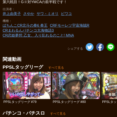
第六戦目！GⅡ対YMCAの前半戦です！
出演者
井上由美子
さやか
サワ・ミオリ
ビワコ
機種
ぱちんこCR北斗の拳6 拳王
CRFモーレツ宇宙海賊R
CRまわるんパチンコ大海物語3
CR恋姫夢想 乙女、入り乱れるのこと! MNA
シェアする
関連動画
PPSLタッグリーグ
すべて見る
PPSLタッグリーグ #79
PPSLタッグリーグ #80
PPSLタッ
パチンコ・パチスロ
すべて見る