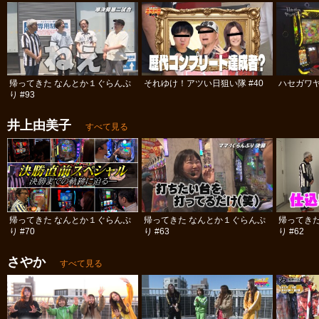
帰ってきた なんとか１ぐらんぷ
それゆけ！アツい日狙い隊 #40
ハセガワヤ
り #93
井上由美子
すべて見る
帰ってきた なんとか１ぐらんぷ
帰ってきた なんとか１ぐらんぷ
帰ってき
り #70
り #63
り #62
さやか
すべて見る