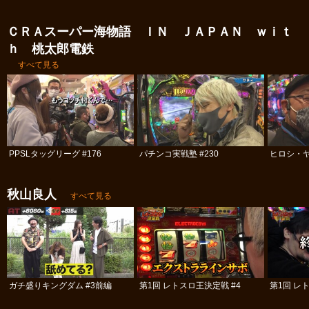
ＣＲＡスーパー海物語 ＩＮ ＪＡＰＡＮ ｗｉｔ
ｈ 桃太郎電鉄
すべて見る
PPSLタッグリーグ #176
パチンコ実戦塾 #230
ヒロシ・ヤ
秋山良人
すべて見る
ガチ盛りキングダム #3前編
第1回 レトスロ王決定戦 #4
第1回 レ