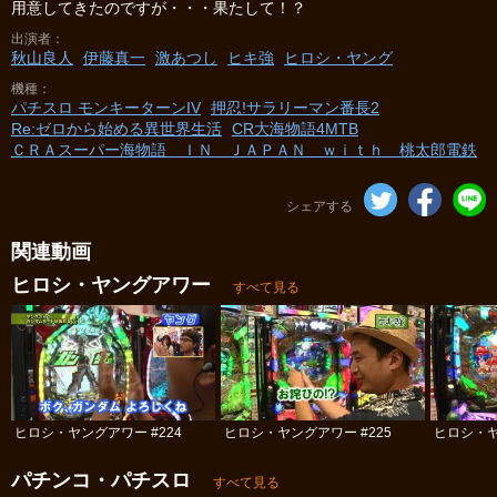
用意してきたのですが・・・果たして！？
出演者
秋山良人
伊藤真一
激あつし
ヒキ強
ヒロシ・ヤング
機種
パチスロ モンキーターンIV
押忍!サラリーマン番長2
Re:ゼロから始める異世界生活
CR大海物語4MTB
ＣＲＡスーパー海物語 ＩＮ ＪＡＰＡＮ ｗｉｔｈ 桃太郎電鉄
シェアする
関連動画
ヒロシ・ヤングアワー
すべて見る
ヒロシ・ヤングアワー #224
ヒロシ・ヤングアワー #225
ヒロシ・ヤ
パチンコ・パチスロ
すべて見る