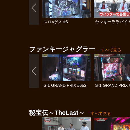
スロ×ゲス #6
ヤンキーララバイ #
ファンキージャグラー
すべて見る
S-1 GRAND PRIX #652
S-1 GRAND PRIX 
秘宝伝～TheLast～
すべて見る