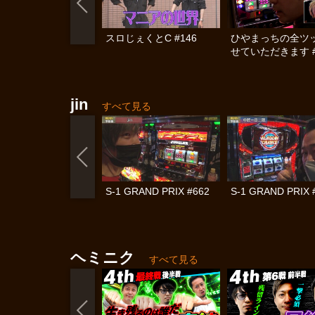
スロじぇくとC #146
ひやまっちの全ツ
せていただきます #
jin
すべて見る
S-1 GRAND PRIX #662
S-1 GRAND PRIX 
ヘミニク
すべて見る