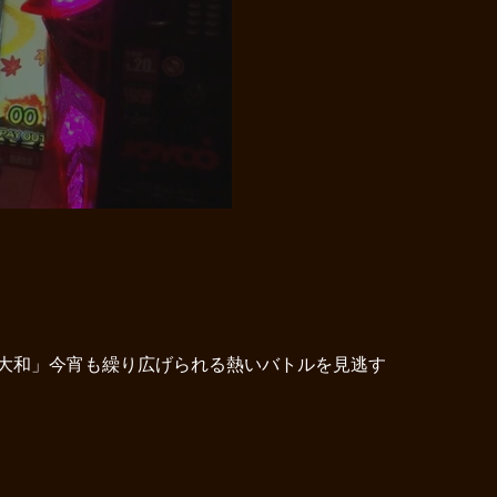
「大和」今宵も繰り広げられる熱いバトルを見逃す