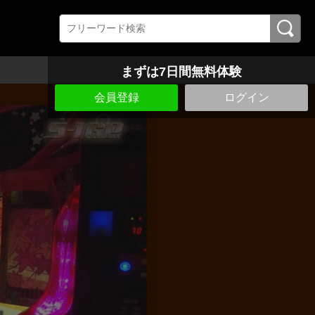
まずは7日間無料体験
会員登録
ログイン