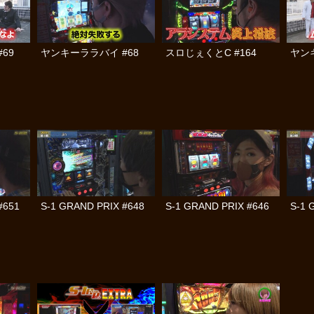
69
ヤンキーララバイ #68
スロじぇくとC #164
ヤン
#651
S-1 GRAND PRIX #648
S-1 GRAND PRIX #646
S-1 