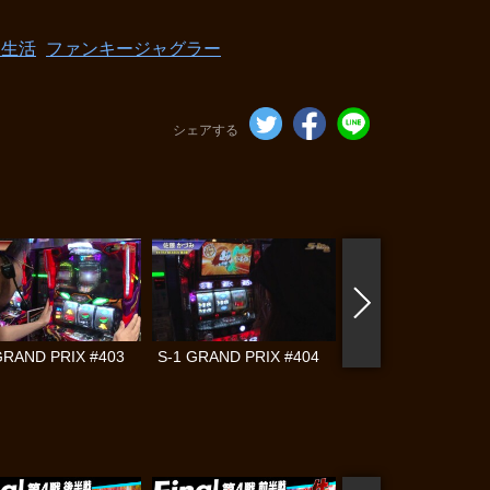
界生活
ファンキージャグラー
シェアする
GRAND PRIX #403
S-1 GRAND PRIX #404
S-1 GRAND PRIX #