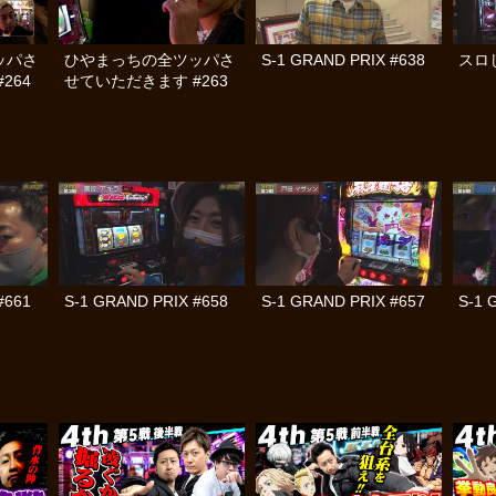
ッパさ
ひやまっちの全ツッパさ
S-1 GRAND PRIX #638
スロじ
264
せていただきます #263
#661
S-1 GRAND PRIX #658
S-1 GRAND PRIX #657
S-1 