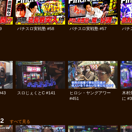
9
パチスロ実戦塾 #58
パチスロ実戦塾 #57
パチ
43
スロじぇくとC #141
ヒロシ・ヤングアワー
木村
#451
に #3
2
すべて見る