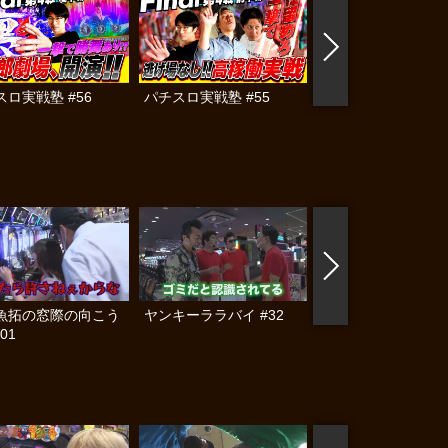
スロ実戦塾 #56
パチスロ実戦塾 #55
第1回 レトスロ王
#4
魚拓の窓際の向こう
ヤンキーララバイ #32
スロじぇくとC #12
01