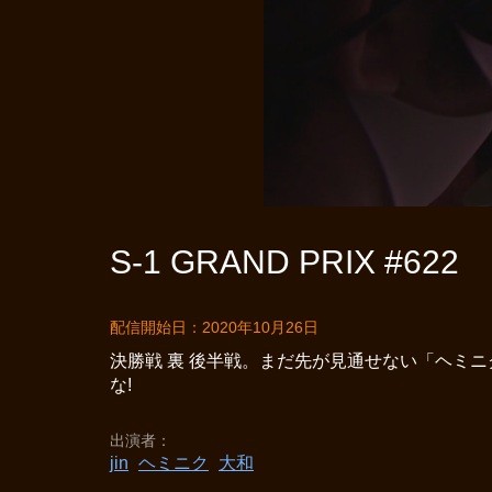
S-1 GRAND PRIX #622
配信開始日：2020年10月26日
決勝戦 裏 後半戦。まだ先が見通せない「ヘミ
な!
出演者
jin
ヘミニク
大和