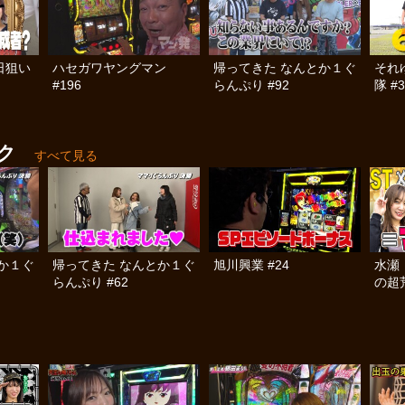
日狙い
ハセガワヤングマン
帰ってきた なんとか１ぐ
それ
#196
らんぷり #92
隊 #3
ク
すべて見る
か１ぐ
帰ってきた なんとか１ぐ
旭川興業 #24
水瀬
らんぷり #62
の超