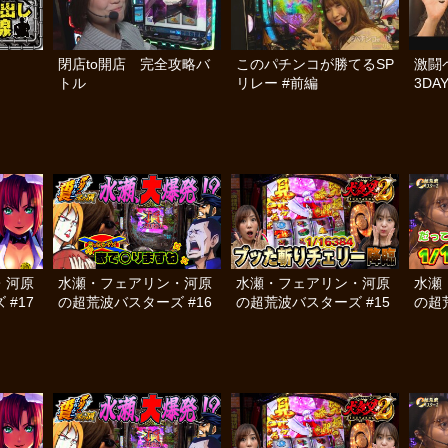
閉店to開店 完全攻略バ
このパチンコが勝てるSP
激闘ペ
トル
リレー #前編
3DA
・河原
水瀬・フェアリン・河原
水瀬・フェアリン・河原
水瀬
#17
の超荒波バスターズ #16
の超荒波バスターズ #15
の超