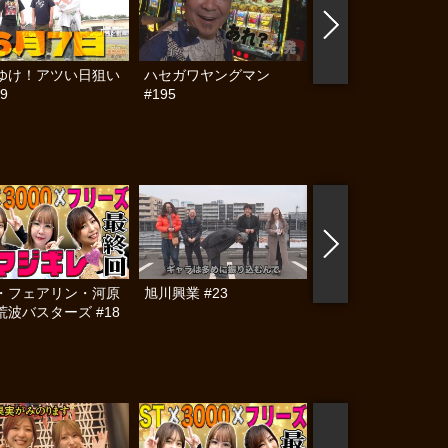
ゆけ！アツい日狙い
ハセガワヤングマン
帰ってきた なんと
9
#195
らんぷり #91
・フェアリン・河原
旭川興業 #23
水瀬・フェアリン・
荒波バスターズ #18
の超荒波バスターズ 