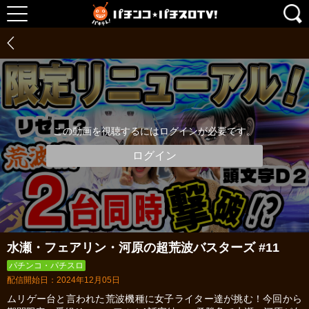
この動画を視聴するにはログインが必要です。
ログイン
水瀬・フェアリン・河原の超荒波バスターズ #11
パチンコ・パチスロ
配信開始日：2024年12月05日
ムリゲー台と言われた荒波機種に女子ライター達が挑む！今回から