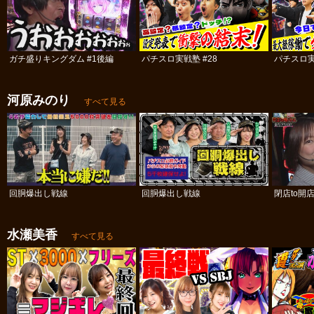
ガチ盛りキングダム #1後編
パチスロ実戦塾 #28
パチスロ実
河原みのり
すべて見る
回胴爆出し戦線
回胴爆出し戦線
閉店to開
水瀬美香
すべて見る