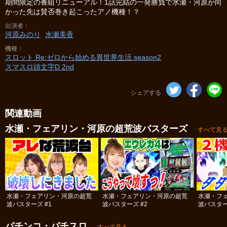
期間限定の番組リニューアル！1話完結の一発勝負で水瀬・河原が向
かった先は賛否巻き起こったアノ機種！？
出演者
河原みのり
水瀬美香
機種
スロット Re:ゼロから始める異世界生活 season2
スマスロ頭文字D 2nd
シェアする
関連動画
水瀬・フェアリン・河原の超荒波バスターズ
すべて見
水瀬・フェアリン・河原の超荒
水瀬・フェアリン・河原の超荒
水瀬・フ
波バスターズ #1
波バスターズ #2
波バスター
パチンコ・パチスロ
すべて見る