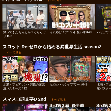
帰ってきた なんとか１ぐらんぷ
それゆけ！アツい日狙い隊 #40
ハセガワヤ
り #93
スロット Re:ゼロから始める異世界生活 season2
すべて見る
水瀬・フェアリン・河原の超荒
ヒロシ・ヤングアワー #649
水瀬・フ
波バスターズ #12
波バスター
スマスロ頭文字D 2nd
すべて見る