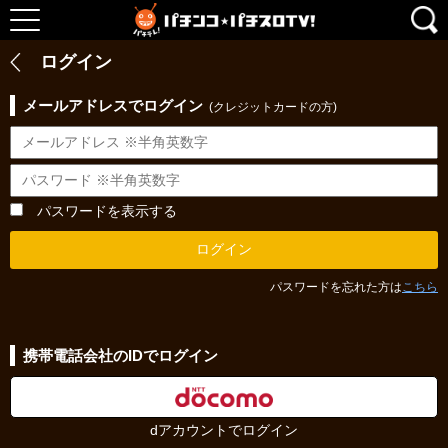
ログイン
メールアドレスでログイン
(クレジットカードの方)
パスワードを表示する
ログイン
パスワードを忘れた方は
こちら
携帯電話会社のIDでログイン
dアカウントでログイン