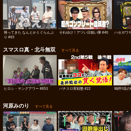
帰ってきた なんとか１ぐらんぷ
それゆけ！アツい日狙い隊 #40
ハセガワヤ
り #93
スマスロ真・北斗無双
すべて見る
ヒロシ・ヤングアワー #653
パチスロ実戦塾 #22
嗚呼!!花の
河原みのり
すべて見る