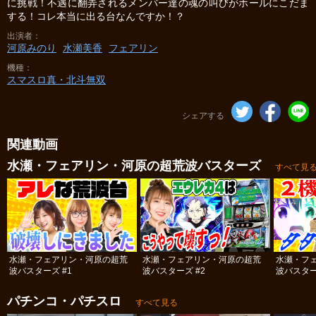
に挑戦！不遇に翻弄されるメンバー達の魂の叫びがホールにこだま
する！コレ本当に出る台なんですか！？
出演者
河原みのり
水瀬美香
フェアリン
機種
スマスロ真・北斗無双
シェアする
関連動画
水瀬・フェアリン・河原の超荒波バスターズ
すべて見
水瀬・フェアリン・河原の超荒
水瀬・フェアリン・河原の超荒
水瀬・フ
波バスターズ #1
波バスターズ #2
波バスター
パチンコ・パチスロ
すべて見る