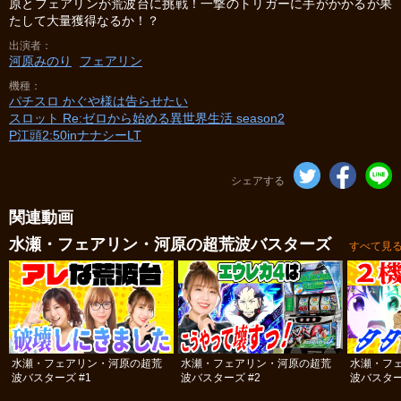
原とフェアリンが荒波台に挑戦！一撃のトリガーに手がかかるが果
たして大量獲得なるか！？
出演者
河原みのり
フェアリン
機種
パチスロ かぐや様は告らせたい
スロット Re:ゼロから始める異世界生活 season2
P江頭2:50inナナシーLT
シェアする
関連動画
水瀬・フェアリン・河原の超荒波バスターズ
すべて見
水瀬・フェアリン・河原の超荒
水瀬・フェアリン・河原の超荒
水瀬・フ
波バスターズ #1
波バスターズ #2
波バスター