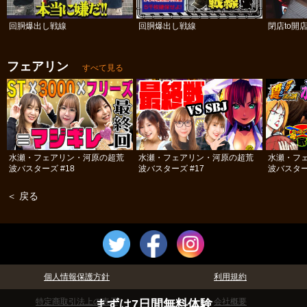
回胴爆出し戦線
回胴爆出し戦線
閉店to開
フェアリン
すべて見る
水瀬・フェアリン・河原の超荒
水瀬・フェアリン・河原の超荒
水瀬・フ
波バスターズ #18
波バスターズ #17
波バスター
＜ 戻る
個人情報保護方針
利用規約
特定商取引法上の表示
会社概要
まずは7日間無料体験