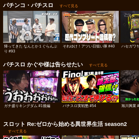
パチンコ・パチスロ
すべて見る
帰ってきた なんとか１ぐらんぷ
それゆけ！アツい日狙い隊 #40
ハセガワヤ
り #93
パチスロ かぐや様は告らせたい
すべて見る
ガチ盛りキングダム #1後編
パチスロ実戦塾 #54
旭川興業 #
スロット Re:ゼロから始める異世界生活 season2
すべて見る