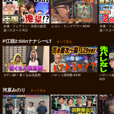
水瀬・フェアリン・河原の超荒
ヒロシ・ヤングアワー #649
水瀬・フ
波バスターズ #12
波バスター
P江頭2:50inナナシーLT
すべて見る
ガチン娘!！着ぐるみ倶楽部
パチンコ実戦塾 #438
パチンコ
#20
河原みのり
すべて見る