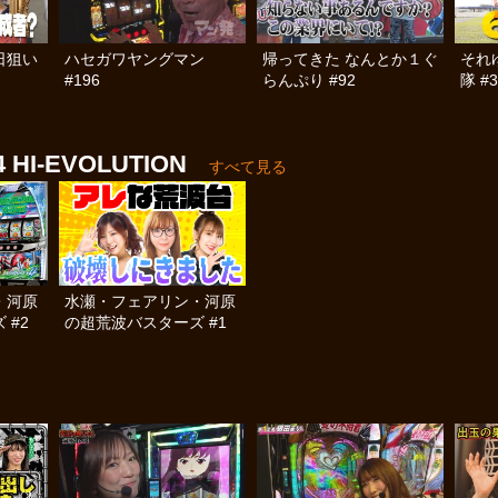
日狙い
ハセガワヤングマン
帰ってきた なんとか１ぐ
それ
#196
らんぷり #92
隊 #3
-EVOLUTION
すべて見る
・河原
水瀬・フェアリン・河原
 #2
の超荒波バスターズ #1