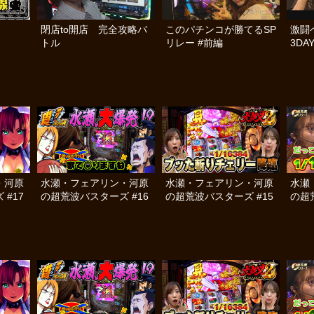
閉店to開店 完全攻略バ
このパチンコが勝てるSP
激闘ペ
トル
リレー #前編
3DA
・河原
水瀬・フェアリン・河原
水瀬・フェアリン・河原
水瀬
#17
の超荒波バスターズ #16
の超荒波バスターズ #15
の超