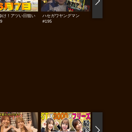
ゆけ！アツい日狙い
ハセガワヤングマン
帰ってきた なんと
9
#195
らんぷり #91