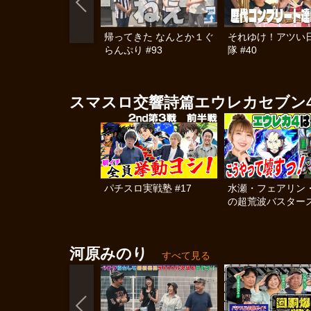
帰ってきた なんとか１ぐ
それゆけ！アツい
らんぷり #93
隊 #40
スマスロ交響詩篇エウレカセブン4 HI
パチスロ実戦塾 #17
水瀬・フェアリン
の超荒波バスターズ
河原みのり
すべて見る