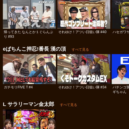
帰ってきた なんとか１ぐらんぷ
それゆけ！アツい日狙い隊 #40
ハセガワヤ
り #93
eぱちんこ押忍!番長 漢の頂
すべて見る
ガチモリFIVE T #4
それゆけ！アツい日狙い隊 #34
パチンコ
ギちゃん 
#98
L サラリーマン金太郎
すべて見る