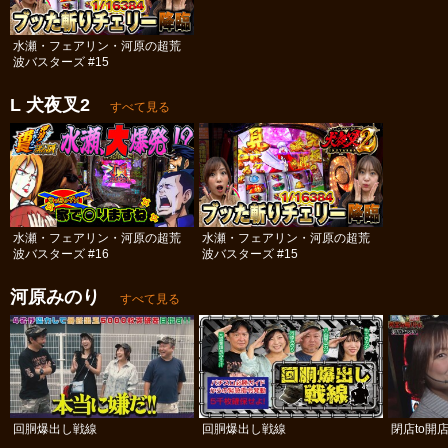
水瀬・フェアリン・河原の超荒
波バスターズ #15
L 犬夜叉2
すべて見る
水瀬・フェアリン・河原の超荒
水瀬・フェアリン・河原の超荒
波バスターズ #16
波バスターズ #15
河原みのり
すべて見る
回胴爆出し戦線
回胴爆出し戦線
閉店to開