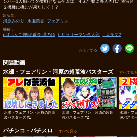
ンバー3人揃っての実戦となる今回は、年末年始に導入された荒波台
２機種に挑むが果たして！？
出演者
河原みのり
水瀬美香
フェアリン
機種
eぱちんこ押忍!番長 漢の頂
L サラリーマン金太郎
L 犬夜叉2
シェアする
関連動画
水瀬・フェアリン・河原の超荒波バスターズ
すべて見
水瀬・フェアリン・河原の超荒
水瀬・フェアリン・河原の超荒
水瀬・フ
波バスターズ #1
波バスターズ #2
波バスター
パチンコ・パチスロ
すべて見る