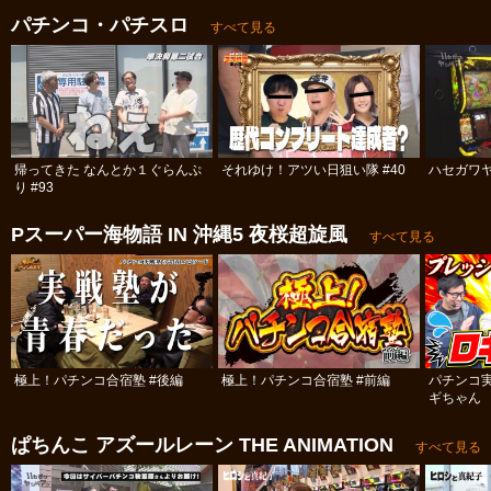
パチンコ・パチスロ
すべて見る
帰ってきた なんとか１ぐらんぷ
それゆけ！アツい日狙い隊 #40
ハセガワヤ
り #93
Pスーパー海物語 IN 沖縄5 夜桜超旋風
すべて見る
極上！パチンコ合宿塾 #後編
極上！パチンコ合宿塾 #前編
パチンコ
ギちゃん 
#79
ぱちんこ アズールレーン THE ANIMATION
すべて見る