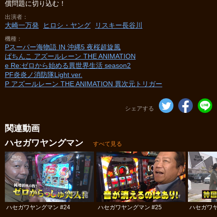
償問題に切り込む！
出演者
大崎一万発
ヒロシ・ヤング
リスキー長谷川
機種
Pスーパー海物語 IN 沖縄5 夜桜超旋風
ぱちんこ アズールレーン THE ANIMATION
e Re:ゼロから始める異世界生活 season2
PF炎炎ノ消防隊Light ver.
P アズールレーン THE ANIMATION 異次元トリガー
シェアする
関連動画
ハセガワヤングマン
すべて見る
ハセガワヤングマン #24
ハセガワヤングマン #25
ハセガワヤ