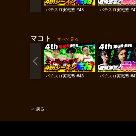
パチスロ実戦塾 #48
パチスロ実戦塾 #4
マコト
すべて見る
パチスロ実戦塾 #48
パチスロ実戦塾 #4
＜ 戻る