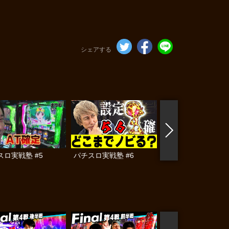
シェアする
スロ実戦塾 #5
パチスロ実戦塾 #6
パチスロ実戦塾 #7