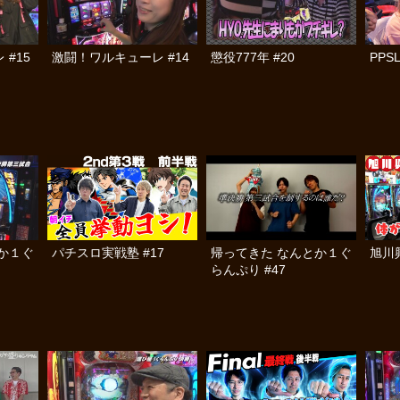
#15
激闘！ワルキューレ #14
懲役777年 #20
PPS
か１ぐ
パチスロ実戦塾 #17
帰ってきた なんとか１ぐ
旭川興
らんぷり #47