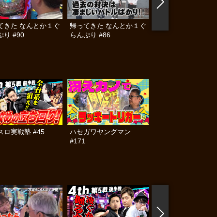
てきた なんとか１ぐ
帰ってきた なんとか１ぐ
激闘！セレクション
り #90
らんぷり #86
チ
スロ実戦塾 #45
ハセガワヤングマン
#171