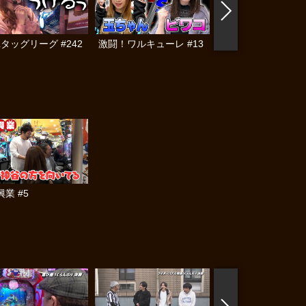
Lタッグリーグ #242
激闘！ワルキューレ #13
懲役777年 #19
業 #5