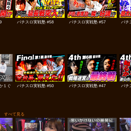
9
パチスロ実戦塾 #58
パチスロ実戦塾 #57
パチ
か１ぐ
パチスロ実戦塾 #50
パチスロ実戦塾 #47
パチ
すべて見る