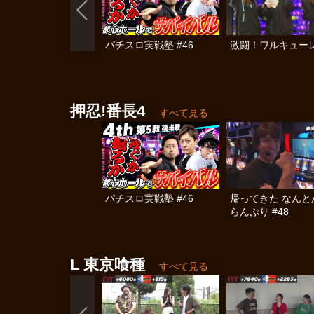
パチスロ実戦塾 #46
激闘！ワルキューレ 
押忍!番長4
すべて見る
パチスロ実戦塾 #46
帰ってきた なんと
らんぷり #48
L 東京喰種
すべて見る