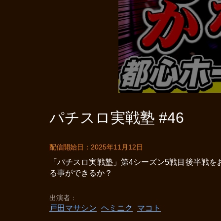
パチスロ実戦塾 #46
配信開始日：2025年11月12日
「パチスロ実戦塾」第4シーズン5戦目後半戦
る事ができるか？
出演者
戸田マサシン
ヘミニク
マコト