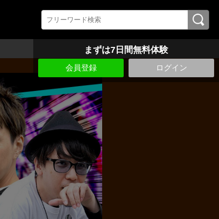
まずは7日間無料体験
会員登録
ログイン