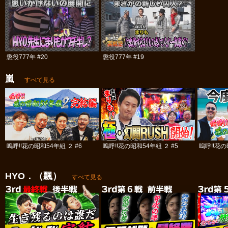
懲役777年 #20
懲役777年 #19
嵐
すべて見る
嗚呼!!花の昭和54年組 ２ #6
嗚呼!!花の昭和54年組 ２ #5
嗚呼!!花の
HYO．（飄）
すべて見る