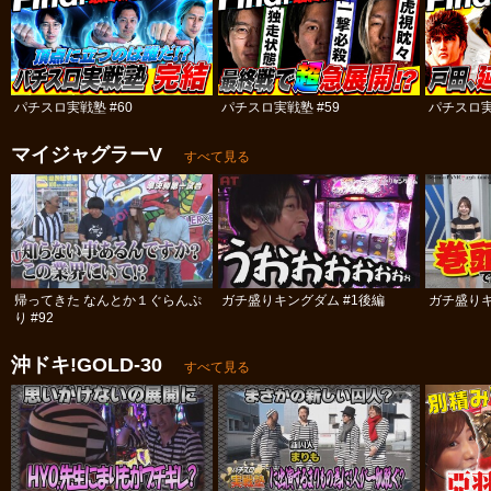
パチスロ実戦塾 #60
パチスロ実戦塾 #59
パチスロ実
マイジャグラーV
すべて見る
帰ってきた なんとか１ぐらんぷ
ガチ盛りキングダム #1後編
ガチ盛りキ
り #92
沖ドキ!GOLD‐30
すべて見る