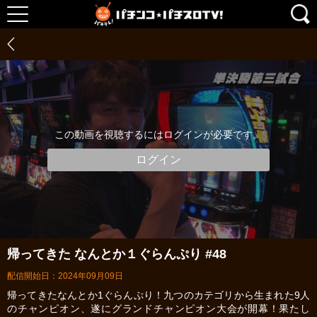
この動画を視聴するにはログインが必要です。
ログイン
帰ってきた なんとか１ぐらんぷり #48
配信開始日：2024年09月09日
帰ってきたなんとか1ぐらんぷり！九つのカテゴリから生まれた9人
のチャンピオン、遂にグランドチャンピオン大会が開幕！果たし