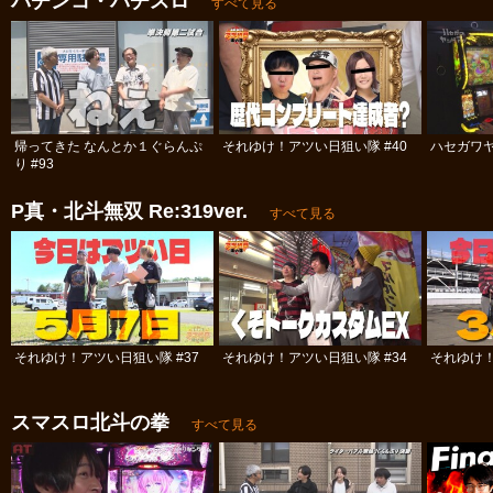
パチンコ・パチスロ
すべて見る
帰ってきた なんとか１ぐらんぷ
それゆけ！アツい日狙い隊 #40
ハセガワヤ
り #93
P真・北斗無双 Re:319ver.
すべて見る
それゆけ！アツい日狙い隊 #37
それゆけ！アツい日狙い隊 #34
それゆけ！
スマスロ北斗の拳
すべて見る