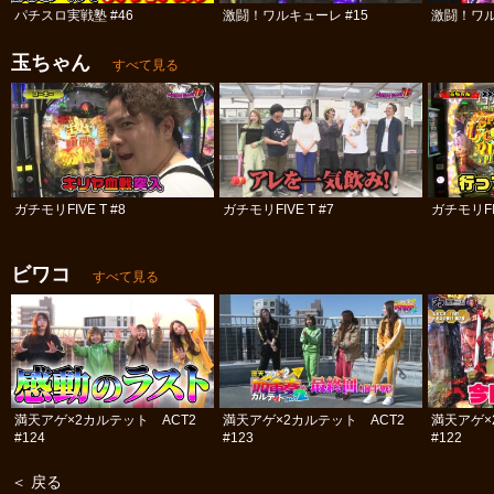
パチスロ実戦塾 #46
激闘！ワルキューレ #15
激闘！ワル
玉ちゃん
すべて見る
ガチモリFIVE T #8
ガチモリFIVE T #7
ガチモリFIV
ビワコ
すべて見る
満天アゲ×2カルテット ACT2
満天アゲ×2カルテット ACT2
満天アゲ×
#124
#123
#122
＜ 戻る