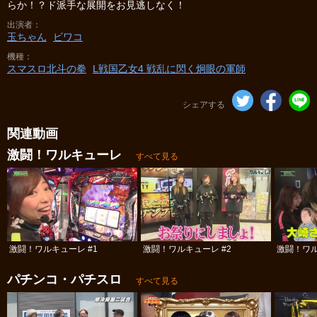
らか！？ド派手な展開をお見逃しなく！
出演者
玉ちゃん
ビワコ
機種
スマスロ北斗の拳
L戦国乙女4 戦乱に閃く炯眼の軍師
シェアする
関連動画
激闘！ワルキューレ
すべて見る
激闘！ワルキューレ #1
激闘！ワルキューレ #2
激闘！ワル
パチンコ・パチスロ
すべて見る