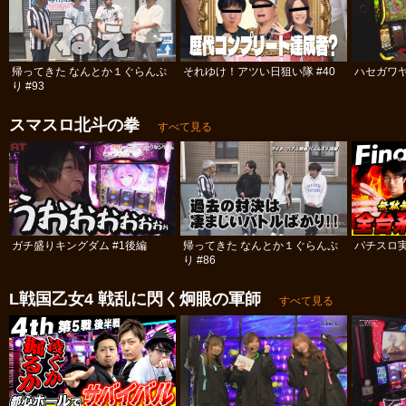
帰ってきた なんとか１ぐらんぷ
それゆけ！アツい日狙い隊 #40
ハセガワヤ
り #93
スマスロ北斗の拳
すべて見る
ガチ盛りキングダム #1後編
帰ってきた なんとか１ぐらんぷ
パチスロ実
り #86
L戦国乙女4 戦乱に閃く炯眼の軍師
すべて見る