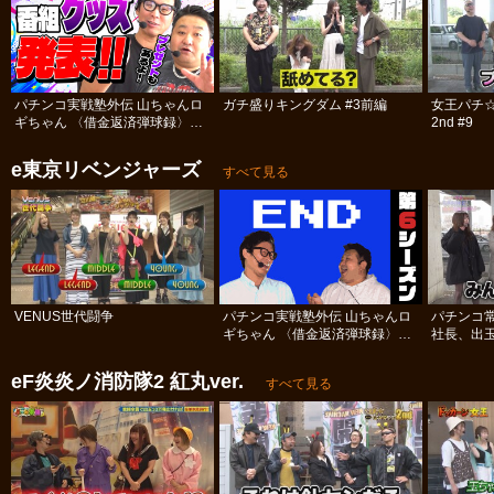
パチンコ実戦塾外伝 山ちゃんロ
ガチ盛りキングダム #3前編
女王パチ
ギちゃん 〈借金返済弾球録〉
2nd #9
#113
e東京リベンジャーズ
すべて見る
VENUS世代闘争
パチンコ実戦塾外伝 山ちゃんロ
パチンコ
ギちゃん 〈借金返済弾球録〉
社長、出
#98
#12
eF炎炎ノ消防隊2 紅丸ver.
すべて見る