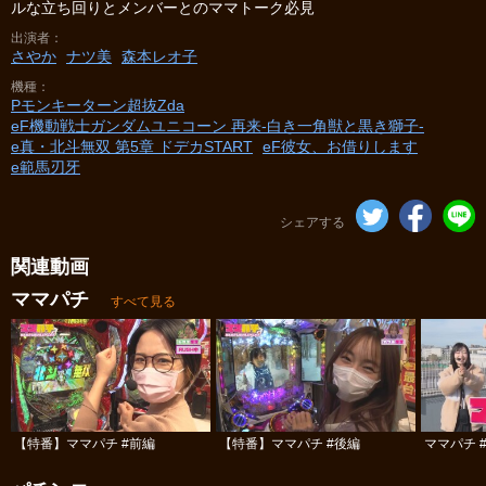
ルな立ち回りとメンバーとのママトーク必見
出演者
さやか
ナツ美
森本レオ子
機種
Pモンキーターン超抜Zda
eF機動戦士ガンダムユニコーン 再来‐白き一角獣と黒き獅子‐
e真・北斗無双 第5章 ドデカSTART
eF彼女、お借りします
e範馬刃牙
シェアする
関連動画
ママパチ
すべて見る
【特番】ママパチ #前編
【特番】ママパチ #後編
ママパチ #