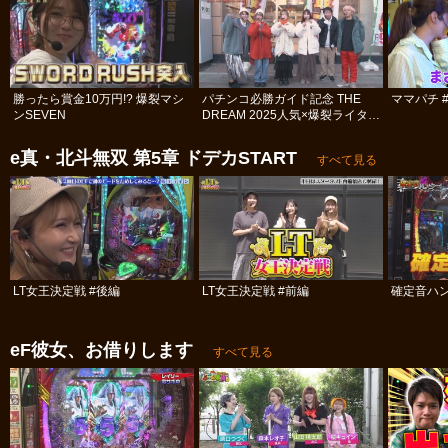
勝ったら賞金10万円!? 爆裂マシ
パチンコ必勝ガイド記念 THE
ママパチ #
ンSEVEN
DREAM 2025人気×爆裂ライター
決定戦 #1
e真・北斗無双 第5章 ドデカSTART
すべて見る
LT女王決定戦 #後編
LT女王決定戦 #前編
確定音ハ
eF彼女、お借りします
すべて見る