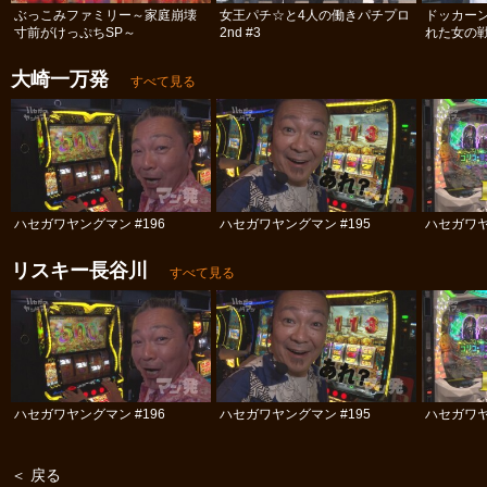
ぶっこみファミリー～家庭崩壊
女王パチ☆と4人の働きパチプロ
ドッカー
寸前がけっぷちSP～
2nd #3
れた女の戦
大崎一万発
すべて見る
ハセガワヤングマン #196
ハセガワヤングマン #195
ハセガワヤ
リスキー長谷川
すべて見る
ハセガワヤングマン #196
ハセガワヤングマン #195
ハセガワヤ
＜ 戻る