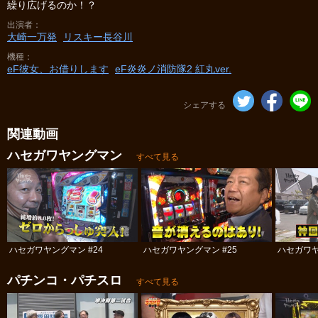
繰り広げるのか！？
出演者
大崎一万発
リスキー長谷川
機種
eF彼女、お借りします
eF炎炎ノ消防隊2 紅丸ver.
シェアする
関連動画
ハセガワヤングマン
すべて見る
ハセガワヤングマン #24
ハセガワヤングマン #25
ハセガワヤ
パチンコ・パチスロ
すべて見る