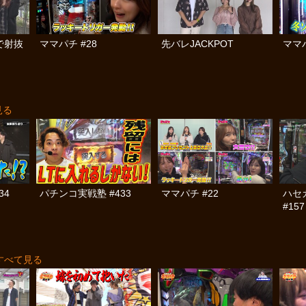
で射抜
ママパチ #28
先バレJACKPOT
ママパ
見る
34
パチンコ実戦塾 #433
ママパチ #22
ハセ
#157
すべて見る