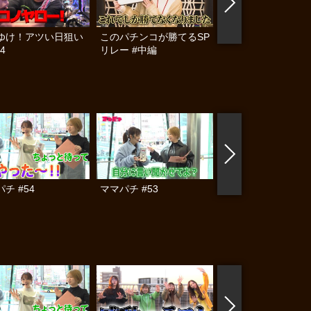
ゆけ！アツい日狙い
このパチンコが勝てるSP
このパチンコが勝て
4
リレー #中編
リレー #前編
チ #54
ママパチ #53
ママパチ #52