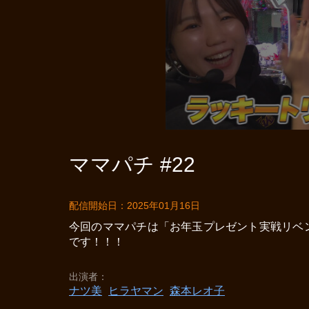
ママパチ #22
配信開始日：2025年01月16日
今回のママパチは「お年玉プレゼント実戦リベ
です！！！
出演者
ナツ美
ヒラヤマン
森本レオ子