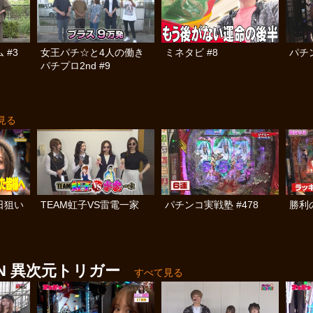
 #3
女王パチ☆と4人の働き
ミネタビ #8
パチン
パチプロ2nd #9
見る
日狙い
TEAM虹子VS雷電一家
パチンコ実戦塾 #478
勝利
ION 異次元トリガー
すべて見る