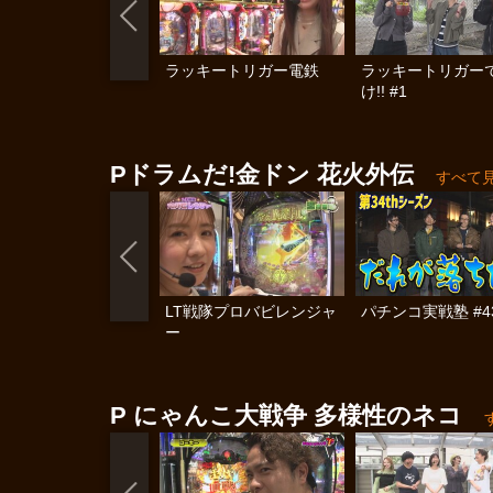
ラッキートリガー電鉄
ラッキートリガー
け!! #1
Pドラムだ!金ドン 花火外伝
すべて
LT戦隊プロバビレンジャ
パチンコ実戦塾 #4
ー
P にゃんこ大戦争 多様性のネコ