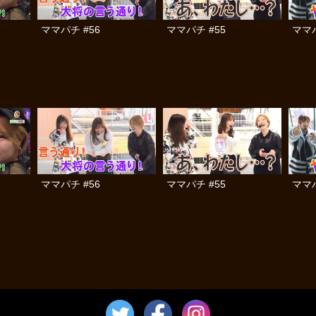
ママパチ #56
ママパチ #55
ママパ
ママパチ #56
ママパチ #55
ママパ