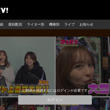
組
復刻配信
ライター別
機種別
ライブ
お知らせ
この動画を視聴するにはログインが必要です。
ログイン