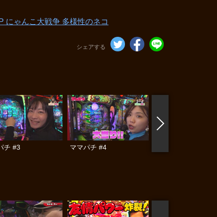
P にゃんこ大戦争 多様性のネコ
シェアする
チ #3
ママパチ #4
ママパチ #5