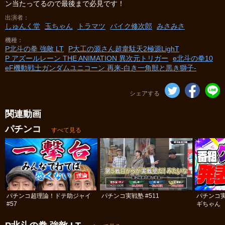
ン当たってるので最後まで必見です！
出演者
しゅんく堂
玉ちゃん
トラマツ
バイク修次郎
みさみさ
機種
P北斗の拳 強敵 LT
P大工の源さん超韋駄天2極源LighT
P アズールレーン THE ANIMATION 異次元トリガー
e北斗の拳10
eF機動戦士ガンダムユニコーン 再来‐白き一角獣と黒き獅子‐
シェアする
関連動画
パチンコ
すべて見る
パチンコ超理論！ドテ助ジャイ
パチンコ実戦塾 #511
パチンコ
#57
ギちゃん 
#113