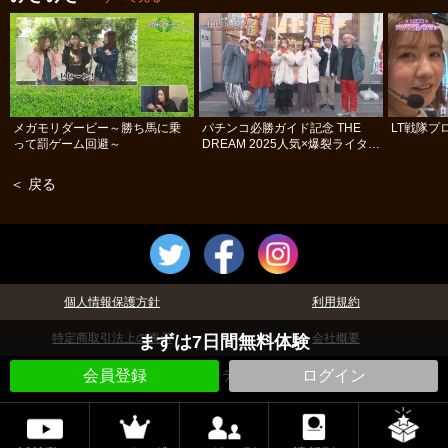
メガモリダービー～勝ち馬に乗
パチンコ必勝ガイド記念 THE
LT戦隊プ
って罰ゲーム回避～
DREAM 2025人気×爆裂ライター
決定戦 #1
＜ 戻る
個人情報保護方針
利用規約
特定商取引法上の表示
会社概要
まずは7日間無料体験
会員登録
©パチテレ！
ログイン