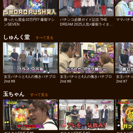
勝ったら賞金10万円!? 爆裂マシ
パチンコ必勝ガイド記念 THE
ママパチ #
ンSEVEN
DREAM 2025人気×爆裂ライター
決定戦 #1
しゅんく堂
すべて見る
女王パチ☆と4人の働きパチプロ
女王パチ☆と4人の働きパチプロ
女王パチ
2nd #9
2nd #8
2nd #7
玉ちゃん
すべて見る