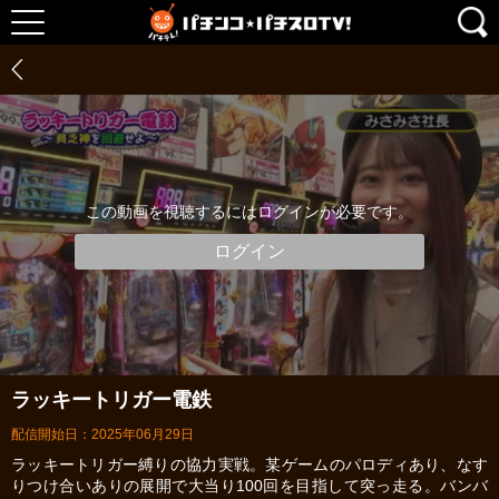
この動画を視聴するにはログインが必要です。
ログイン
ラッキートリガー電鉄
配信開始日：2025年06月29日
ラッキートリガー縛りの協力実戦。某ゲームのパロディあり、なす
りつけ合いありの展開で大当り100回を目指して突っ走る。バンバ