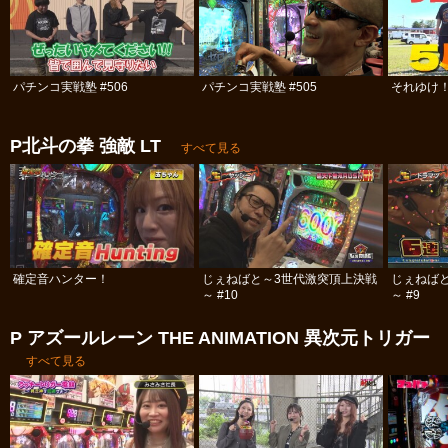
パチンコ実戦塾 #506
パチンコ実戦塾 #505
それゆけ！
P北斗の拳 強敵 LT
すべて見る
確定音ハンター！
じぇねばと～3世代激突頂上決戦
じぇねば
～ #10
～ #9
P アズールレーン THE ANIMATION 異次元トリガー
すべて見る