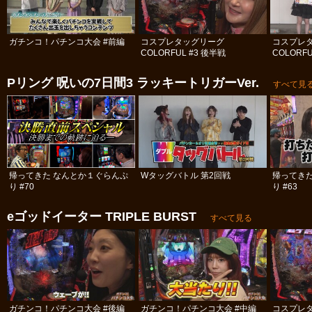
ガチンコ！パチンコ大会 #前編
コスプレタッグリーグ
コスプレ
COLORFUL #3 後半戦
COLORFU
Pリング 呪いの7日間3 ラッキートリガーVer.
すべて見
帰ってきた なんとか１ぐらんぷ
Wタッグバトル 第2回戦
帰ってき
り #70
り #63
eゴッドイーター TRIPLE BURST
すべて見る
ガチンコ！パチンコ大会 #後編
ガチンコ！パチンコ大会 #中編
コスプレ