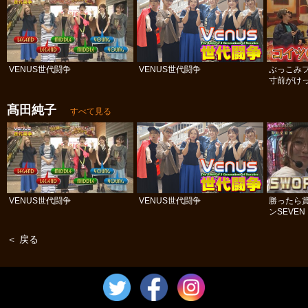
VENUS世代闘争
VENUS世代闘争
ぶっこみ
寸前がけっ
髙田純子
すべて見る
VENUS世代闘争
VENUS世代闘争
勝ったら賞
ンSEVEN
＜ 戻る