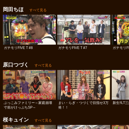
岡田ちほ
すべて見る
ガチモリFIVE T #8
ガチモリFIVE T #7
ガチモリFIV
原口つづく
すべて見る
ぶっこみファミリー～家庭崩壊
まい・らぎ・つづくで目指せ3万
新生!!LT
寸前がけっぷちSP～
発！！
桜キュイン
すべて見る