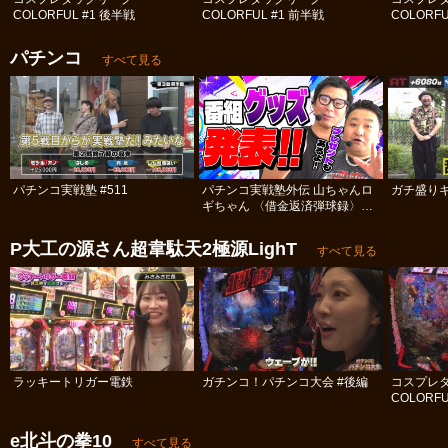
COLORFUL #1 後半戦
COLORFUL #1 前半戦
COLORFU
パチンコ
すべて見る
パチンコ実戦塾 #511
パチンコ実戦塾外伝 山ちゃんロ
ガチ盛りキ
ギちゃん 〈借金返済弾球録〉
#113
P大工の源さん超韋駄天2極源LighT
すべて見る
ラッキートリガー電鉄
ガチンコ！パチンコ大会 #後編
コスプレ
COLORFU
e北斗の拳10
すべて見る