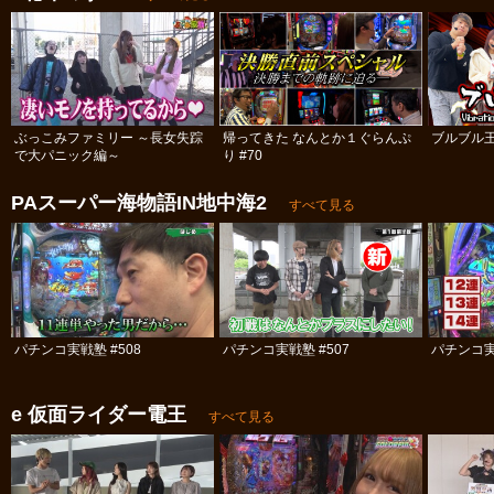
ぶっこみファミリー ～長女失踪
帰ってきた なんとか１ぐらんぷ
ブルブル
で大パニック編～
り #70
PAスーパー海物語IN地中海2
すべて見る
パチンコ実戦塾 #508
パチンコ実戦塾 #507
パチンコ実
e 仮面ライダー電王
すべて見る