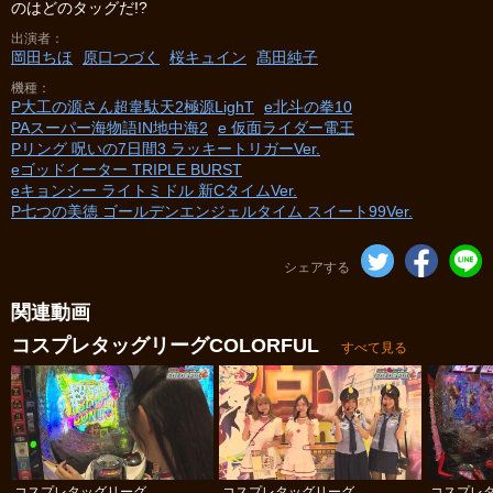
のはどのタッグだ!?
出演者
岡田ちほ
原口つづく
桜キュイン
髙田純子
機種
P大工の源さん超韋駄天2極源LighT
e北斗の拳10
PAスーパー海物語IN地中海2
e 仮面ライダー電王
Pリング 呪いの7日間3 ラッキートリガーVer.
eゴッドイーター TRIPLE BURST
eキョンシー ライトミドル 新CタイムVer.
P七つの美徳 ゴールデンエンジェルタイム スイート99Ver.
シェアする
関連動画
コスプレタッグリーグCOLORFUL
すべて見る
コスプレタッグリーグ
コスプレタッグリーグ
コスプレ