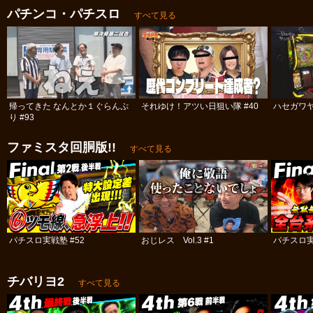
パチンコ・パチスロ
すべて見る
帰ってきた なんとか１ぐらんぷ
それゆけ！アツい日狙い隊 #40
ハセガワヤ
り #93
ファミスタ回胴版!!
すべて見る
パチスロ実戦塾 #52
おじレス Vol.3 #1
パチスロ実
チバリヨ2
すべて見る