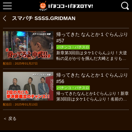
スマパチ SSSS.GRIDMAN
帰ってきた なんとか１ぐらんぷり
#57
パチンコ・パチスロ
新章第3回目はタケ1ぐらんぷり！大逆
転の足がかりを掴んだ大崎とまりも、
堅実な戦い方をする中武に追いつく
配信日：2025年01月27日
か！？果たして、タケ1に輝くのは！？
帰ってきた なんとか１ぐらんぷり
#56
パチンコ・パチスロ
帰ってきたなんとか1ぐらんぷり！新章
第3回目はタケ1ぐらんぷり！名前の一
部にタケが付くだけで呼ばれた3人のラ
配信日：2025年01月13日
イターが登場！果たして、タケ1に輝く
のは！？
＜ 戻る