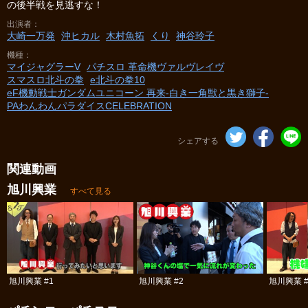
の後半戦を見逃すな！
出演者
大崎一万発
沖ヒカル
木村魚拓
くり
神谷玲子
機種
マイジャグラーV
パチスロ 革命機ヴァルヴレイヴ
スマスロ北斗の拳
e北斗の拳10
eF機動戦士ガンダムユニコーン 再来‐白き一角獣と黒き獅子‐
PAわんわんパラダイスCELEBRATION
シェアする
関連動画
旭川興業
すべて見る
旭川興業 #1
旭川興業 #2
旭川興業 #