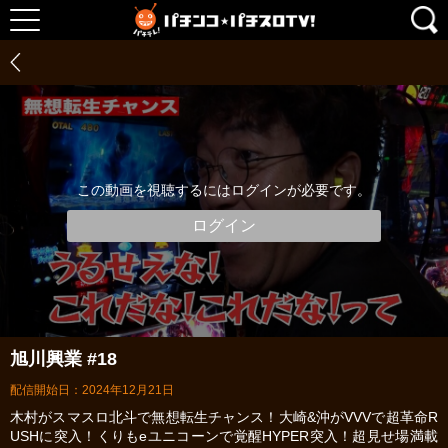
この動画を視聴するにはログインが必要です。
ログイン
旭川興業 #18
配信開始日：2024年12月21日
木村がスマスロ北斗で無想転生チャンス！大崎&沖がVVVで超革命R
USHに突入！くりもeユニコーンで覚醒HYPER突入！超見せ場満載