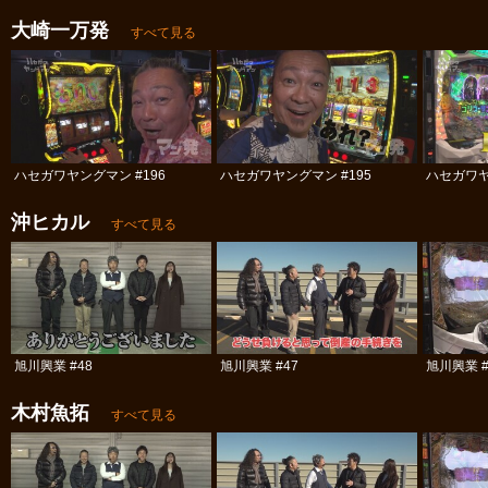
#76
大崎一万発
すべて見る
ハセガワヤングマン #196
ハセガワヤングマン #195
ハセガワヤ
沖ヒカル
すべて見る
旭川興業 #48
旭川興業 #47
旭川興業 #
木村魚拓
すべて見る