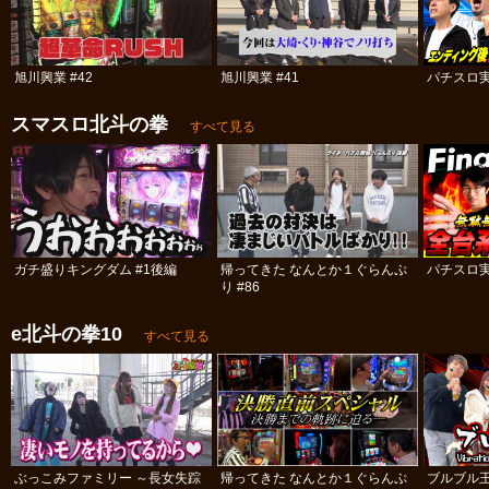
旭川興業 #42
旭川興業 #41
パチスロ実
スマスロ北斗の拳
すべて見る
ガチ盛りキングダム #1後編
帰ってきた なんとか１ぐらんぷ
パチスロ実
り #86
e北斗の拳10
すべて見る
ぶっこみファミリー ～長女失踪
帰ってきた なんとか１ぐらんぷ
ブルブル