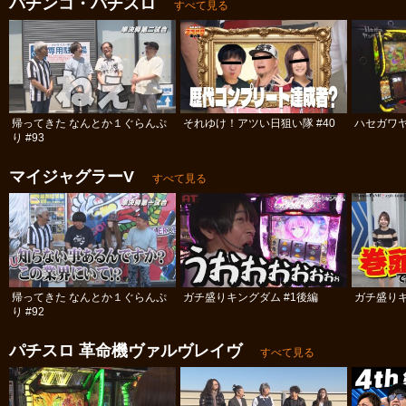
パチンコ・パチスロ
すべて見る
帰ってきた なんとか１ぐらんぷ
それゆけ！アツい日狙い隊 #40
ハセガワヤ
り #93
マイジャグラーV
すべて見る
帰ってきた なんとか１ぐらんぷ
ガチ盛りキングダム #1後編
ガチ盛りキ
り #92
パチスロ 革命機ヴァルヴレイヴ
すべて見る