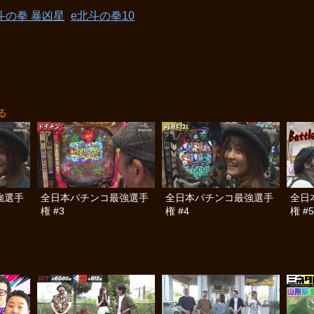
斗の拳 暴凶星
e北斗の拳10
る
強選手
全日本パチンコ最強選手
全日本パチンコ最強選手
全日
権 #3
権 #4
権 #5