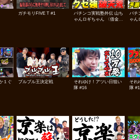
ガチモリFIVE T #1
パチンコ実戦塾外伝 山ち
パチ
ゃんロギちゃん 〈借金返
ゃん
済弾球録〉 #96
済弾球
か１ぐ
ブルブル王決定戦
それゆけ！アツい日狙い
それ
隊 #16
隊 #1