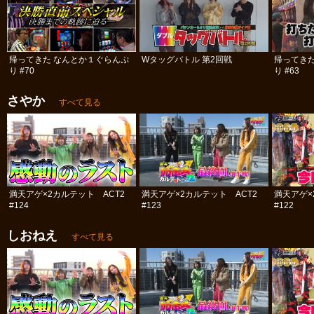
帰ってきた なんとか１ぐらんぷ
Wタッグバトル 第2回戦
帰ってき
り #70
り #63
さやか
すべて見る
満天アゲ×2カルテット ACT2
満天アゲ×2カルテット ACT2
満天アゲ×
#124
#123
#122
しおねえ
すべて見る