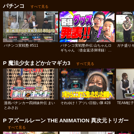
パチンコ
すべて見る
パチンコ実戦塾 #511
パチンコ実戦塾外伝 山ちゃんロ
ガチ盛りキ
ギちゃん 〈借金返済弾球録〉
#113
P 魔法少女まどか☆マギカ3
すべて見る
漫画パチンカー四姉妹外伝 まい
それゆけ！アツい日狙い隊 #28
TEAM虹
とみさお
P アズールレーン THE ANIMATION 異次元トリガー
すべて見る