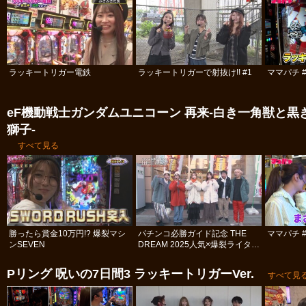
ラッキートリガー電鉄
ラッキートリガーで射抜け!! #1
ママパチ #
eF機動戦士ガンダムユニコーン 再来‐白き一角獣と黒
獅子‐
すべて見る
勝ったら賞金10万円!? 爆裂マシ
パチンコ必勝ガイド記念 THE
ママパチ #
ンSEVEN
DREAM 2025人気×爆裂ライター
決定戦 #1
Pリング 呪いの7日間3 ラッキートリガーVer.
すべて見