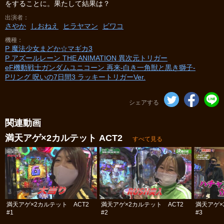
をすることに。果たして結果は？
出演者
さやか
しおねえ
ヒラヤマン
ビワコ
機種
P 魔法少女まどか☆マギカ3
P アズールレーン THE ANIMATION 異次元トリガー
eF機動戦士ガンダムユニコーン 再来‐白き一角獣と黒き獅子‐
Pリング 呪いの7日間3 ラッキートリガーVer.
シェアする
関連動画
満天アゲ×2カルテット ACT2
すべて見る
満天アゲ×2カルテット ACT2
満天アゲ×2カルテット ACT2
満天アゲ×
#1
#2
#3