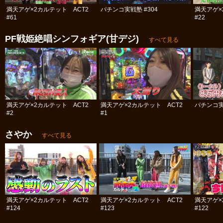
満天アゲ×2カルテット ACT2
パチンコ実戦塾 #304
満天アゲ×
#61
#22
PF戦姫絶唱シンフォギア(甘デジ)
すべて見る
満天アゲ×2カルテット ACT2
満天アゲ×2カルテット ACT2
パチンコ実
#2
#1
さやか
すべて見る
満天アゲ×2カルテット ACT2
満天アゲ×2カルテット ACT2
満天アゲ×
#124
#123
#122