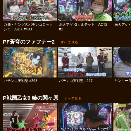
万発・ヤングのパチンコロック
満天アゲ×2カルテット ACT2
満天アゲ×
ンロールDX #483
#2
PF蒼穹のファフナー2
すべて見る
パチンコ実戦塾 #268
パチンコ実戦塾 #267
ヤンキーラ
P戦国乙女6 暁の関ヶ原
すべて見る