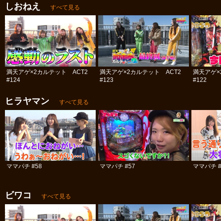
しおねえ
すべて見る
満天アゲ×2カルテット ACT2
満天アゲ×2カルテット ACT2
満天アゲ×
#124
#123
#122
ヒラヤマン
すべて見る
ママパチ #58
ママパチ #57
ママパチ #
ビワコ
すべて見る