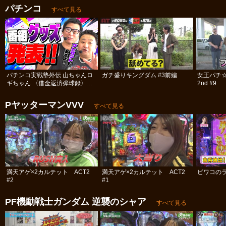
パチンコ
すべて見る
パチンコ実戦塾外伝 山ちゃんロ
ガチ盛りキングダム #3前編
女王パチ
ギちゃん 〈借金返済弾球録〉
2nd #9
#113
PヤッターマンVVV
すべて見る
満天アゲ×2カルテット ACT2
満天アゲ×2カルテット ACT2
ビワコのラ
#2
#1
PF機動戦士ガンダム 逆襲のシャア
すべて見る