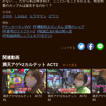
かない…。だから私は輝き続け、ここにいることを伝える。相思相
愛のカップルは誕生するのか！？
出演者
さやか
しおねえ
ヒラヤマン
ビワコ
機種
PヤッターマンVVV
PF機動戦士ガンダム 逆襲のシャア
PF蒼穹のファフナー2
P戦国乙女6 暁の関ヶ原
PF戦姫絶唱シンフォギア(甘デジ)
シェアする
関連動画
満天アゲ×2カルテット ACT2
すべて見る
満天アゲ×2カルテット ACT2
満天アゲ×2カルテット ACT2
満天アゲ×
#1
#2
#3