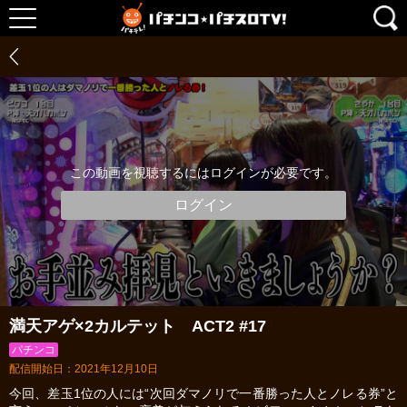
この動画を視聴するにはログインが必要です。
ログイン
満天アゲ×2カルテット ACT2 #17
パチンコ
配信開始日：2021年12月10日
今回、差玉1位の人には“次回ダマノリで一番勝った人とノレる券”と