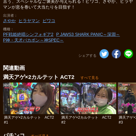
言う、スペシャルなご褒美が与えられる！ビワコ、さやか、ヒラヤ
マンが息を巻いて大当たりを目指す！
出演者
さやか
ヒラヤマン
ビワコ
機種
PF戦姫絶唱シンフォギア2
P JAWS3 SHARK PANIC～深淵～
P神・天才バカボン～神SPEC～
シェアする
関連動画
満天アゲ×2カルテット ACT2
すべて見る
満天アゲ×2カルテット ACT2
満天アゲ×2カルテット ACT2
満天アゲ×
#1
#2
#3
パチンコ
すべて見る