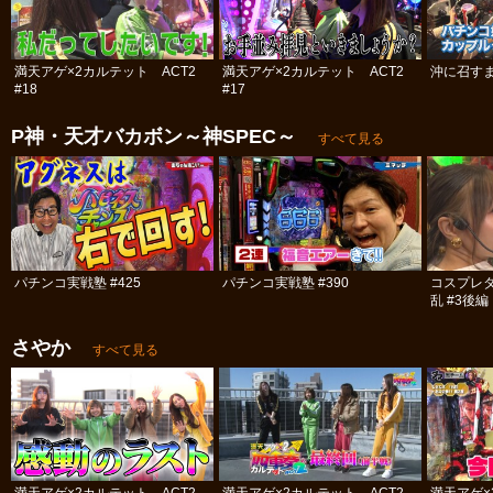
満天アゲ×2カルテット ACT2
満天アゲ×2カルテット ACT2
沖に召すま
#18
#17
P神・天才バカボン～神SPEC～
すべて見る
パチンコ実戦塾 #425
パチンコ実戦塾 #390
コスプレ
乱 #3後編
さやか
すべて見る