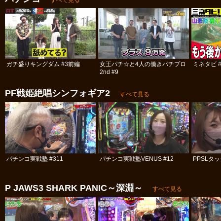
ガチ盛りキングダム #3前編
女王パチ☆と4人の働きパチプロ
ミネタビ #
2nd #9
PF戦姫絶唱シンフォギア2
すべて見る
パチンコ実戦塾 #311
パチンコ実戦塾VENUS #12
PPSLタッ
P JAWS3 SHARK PANIC～深淵～
すべて見る