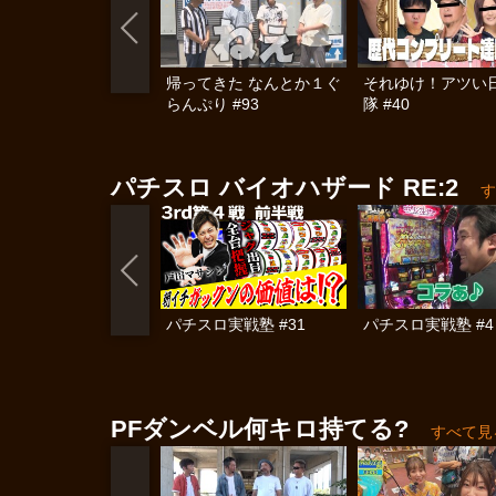
帰ってきた なんとか１ぐ
それゆけ！アツい
らんぷり #93
隊 #40
パチスロ バイオハザード RE:2
す
パチスロ実戦塾 #31
パチスロ実戦塾 #4
PFダンベル何キロ持てる?
すべて見