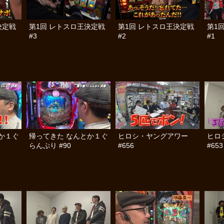
決定戦
第1回 レトスロ王決定戦
第1回 レトスロ王決定戦
第1
#3
#2
#1
か１ぐ
帰ってきた なんとか１ぐ
ヒロシ・ヤングアワー
ヒロ
らんぷり #90
#656
#653