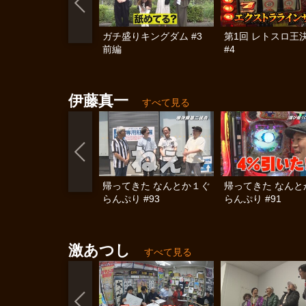
ガチ盛りキングダム #3
第1回 レトスロ王
前編
#4
伊藤真一
すべて見る
帰ってきた なんとか１ぐ
帰ってきた なんと
らんぷり #93
らんぷり #91
激あつし
すべて見る