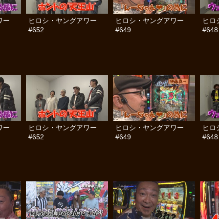
ワー
ヒロシ・ヤングアワー
ヒロシ・ヤングアワー
ヒロ
#652
#649
#648
ワー
ヒロシ・ヤングアワー
ヒロシ・ヤングアワー
ヒロ
#652
#649
#648