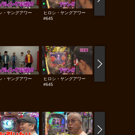
シ・ヤングアワー
ヒロシ・ヤングアワー
ヒロシ・ヤングアワ
#645
#644
シ・ヤングアワー
ヒロシ・ヤングアワー
ヒロシ・ヤングアワ
#645
#644