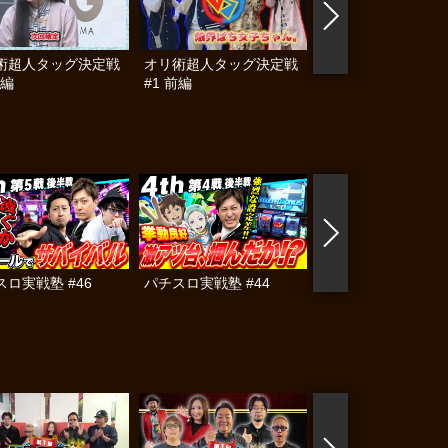
術超人タッグ決定戦
オリ術超人タッグ決定戦
ヒロシ・ヤングアワ
後編
#1 前編
#585
スロ実戦塾 #46
パチスロ実戦塾 #44
パチスロ実戦塾 #42