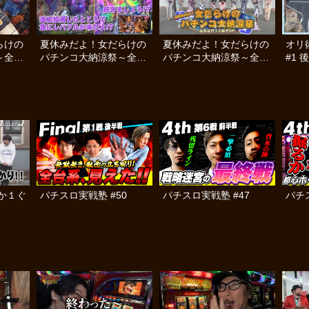
らけの
夏休みだよ！女だらけの
夏休みだよ！女だらけの
オリ
～全員
パチンコ大納涼祭～全員
パチンコ大納涼祭～全員
#1 
#後編
浴衣で大騒ぎSP～ #中編
浴衣で大騒ぎSP～ #前編
か１ぐ
パチスロ実戦塾 #50
パチスロ実戦塾 #47
パチ