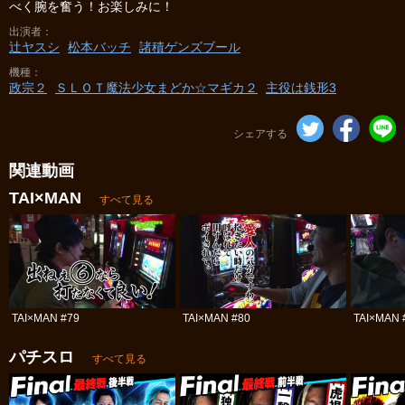
べく腕を奮う！お楽しみに！
出演者
辻ヤスシ
松本バッチ
諸積ゲンズブール
機種
政宗２
ＳＬＯＴ魔法少女まどか☆マギカ２
主役は銭形3
シェアする
関連動画
TAI×MAN
すべて見る
TAI×MAN #79
TAI×MAN #80
TAI×MAN 
パチスロ
すべて見る