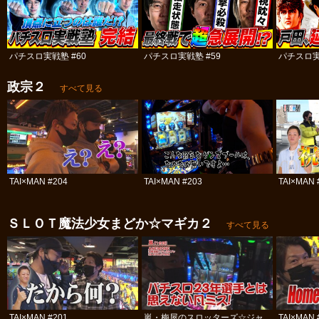
パチスロ実戦塾 #60
パチスロ実戦塾 #59
パチスロ実
政宗２
すべて見る
TAI×MAN #204
TAI×MAN #203
TAI×MAN 
ＳＬＯＴ魔法少女まどか☆マギカ２
すべて見る
TAI×MAN #201
嵐・梅屋のスロッターズ☆ジャ
TAI×MAN 