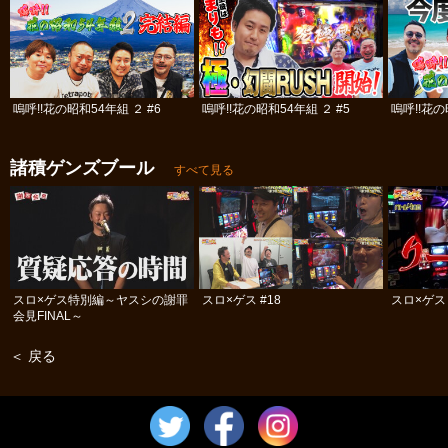
嗚呼!!花の昭和54年組 ２ #6
嗚呼!!花の昭和54年組 ２ #5
嗚呼!!花の
諸積ゲンズブール
すべて見る
スロ×ゲス特別編～ヤスシの謝罪
スロ×ゲス #18
スロ×ゲス 
会見FINAL～
＜ 戻る