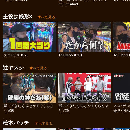
ーニー #649
主役は銭形3
すべて見る
スロ×ゲス #12
TAI×MAN #201
TAI×MAN 
辻ヤスシ
すべて見る
帰ってきた なんとか１ぐらんぷ
帰ってきた なんとか１ぐらんぷ
スロ×ゲ
り #36
り #35
会見FINA
松本バッチ
すべて見る