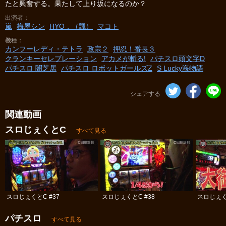
たと興奮する。果たして上り坂になるのか？
出演者
嵐
梅屋シン
HYO．（飄）
マコト
機種
カンフーレディ・テトラ
政宗２
押忍！番長３
クランキーセレブレーション
アカメが斬る!
パチスロ頭文字D
パチスロ 闇芝居
パチスロ ロボットガールズZ
S Lucky海物語
シェアする
関連動画
スロじぇくとC
すべて見る
スロじぇくとC #37
スロじぇくとC #38
スロじぇく
パチスロ
すべて見る