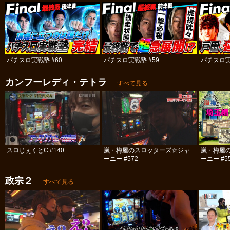
パチスロ実戦塾 #60
パチスロ実戦塾 #59
パチスロ実
カンフーレディ・テトラ
すべて見る
スロじぇくとC #140
嵐・梅屋のスロッターズ☆ジャ
嵐・梅屋
ーニー #572
ーニー #5
政宗２
すべて見る