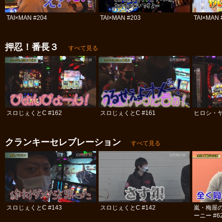
TAI×MAN #204
TAI×MAN #203
TAI×MAN 
押忍！番長３
すべて見る
スロじぇくとC #162
スロじぇくとC #161
ヒロシ・ヤ
クランキーセレブレーション
すべて見る
スロじぇくとC #143
スロじぇくとC #142
嵐・梅屋
ーニー #6