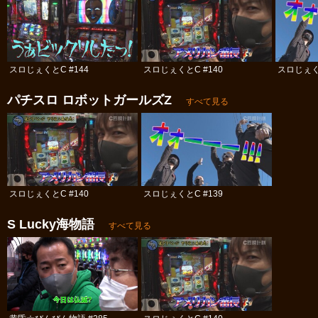
スロじぇくとC #144
スロじぇくとC #140
スロじぇくと
パチスロ ロボットガールズZ
すべて見る
スロじぇくとC #140
スロじぇくとC #139
S Lucky海物語
すべて見る