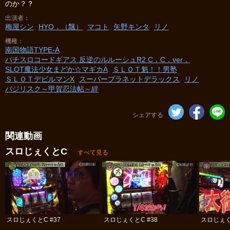
のか？？
出演者
梅屋シン
HYO．（飄）
マコト
矢野キンタ
リノ
機種
南国物語TYPE‐A
パチスロコードギアス 反逆のルルーシュR2 C．C．ver．
SLOT魔法少女まどか☆マギカA
ＳＬＯＴ魁！！男塾
ＳＬＯＴデビルマンΧ
スーパープラネットデラックス
リノ
バジリスク～甲賀忍法帖～絆
シェアする
関連動画
スロじぇくとC
すべて見る
スロじぇくとC #37
スロじぇくとC #38
スロじぇく