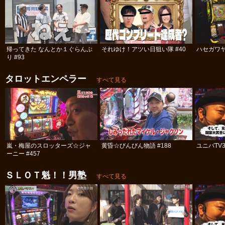
帰ってきた なんとか１ぐらんぷ
それゆけ！アツい日狙い隊 #40
ハセガワヤ
り #93
タロットエンペラー
すべて見る
嵐・梅屋のスロッターズ☆ジャ
黄昏☆びんびん物語 #188
ユニバTV3
ーニー #457
ＳＬＯＴ魁！！男塾
すべて見る