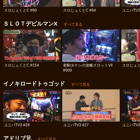
スロじぇくとC #90
スロじぇくとC #64
ユニバTV3
ＳＬＯＴデビルマンΧ
すべて見る
スロじぇくとC #154
射駒タケシの攻略スロットVII
スロじぇく
#909
イノキロードトゥゴッド
すべて見る
ユニバTV3 #28
ユニバTV3 #27
ユニバTV3
アドリブ兄
すべて見る