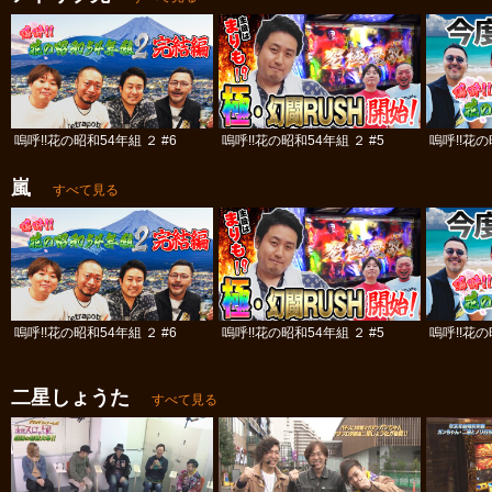
嗚呼!!花の昭和54年組 ２ #6
嗚呼!!花の昭和54年組 ２ #5
嗚呼!!花の
嵐
すべて見る
嗚呼!!花の昭和54年組 ２ #6
嗚呼!!花の昭和54年組 ２ #5
嗚呼!!花の
二星しょうた
すべて見る