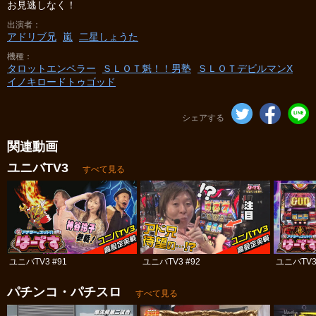
お見逃しなく！
出演者
アドリブ兄
嵐
二星しょうた
機種
タロットエンペラー
ＳＬＯＴ魁！！男塾
ＳＬＯＴデビルマンΧ
イノキロードトゥゴッド
シェアする
関連動画
ユニバTV3
すべて見る
ユニバTV3 #91
ユニバTV3 #92
ユニバTV3
パチンコ・パチスロ
すべて見る