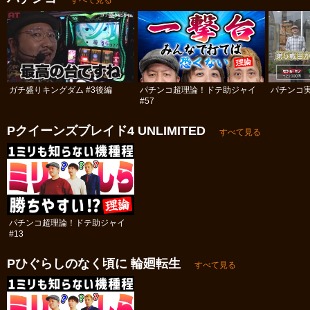
ガチ盛りキングダム #3後編
パチンコ超理論！ドテ助ジャイ
パチンコ実
#57
Pクイーンズブレイド4 UNLIMITED
すべて見る
パチンコ超理論！ドテ助ジャイ
#13
Pひぐらしのなく頃に 輪廻転生
すべて見る