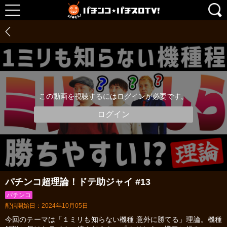
この動画を視聴するにはログインが必要です。
ログイン
パチンコ超理論！ドテ助ジャイ #13
パチンコ
配信開始日：2024年10月05日
今回のテーマは「１ミリも知らない機種 意外に勝てる」理論。機種