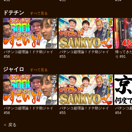
#56
#55
#54
ドテチン
すべて見る
パチンコ超理論！ドテ助ジャイ
パチンコ超理論！ドテ助ジャイ
帰ってき
#56
#55
り #91
ジャイロ
すべて見る
パチンコ超理論！ドテ助ジャイ
パチンコ超理論！ドテ助ジャイ
パチンコ
#56
#55
#54
＜ 戻る