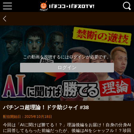
この動画を視聴するにはログインが必要です。
ログイン
パチンコ超理論！ドテ助ジャイ #38
配信開始日：2025年10月18日
今回は「AIに聞けば勝てる！？」理論後編をお届け！自身の分身AI
に回答してもらった前編だったが、後編はAIをシャッフル！？珍回