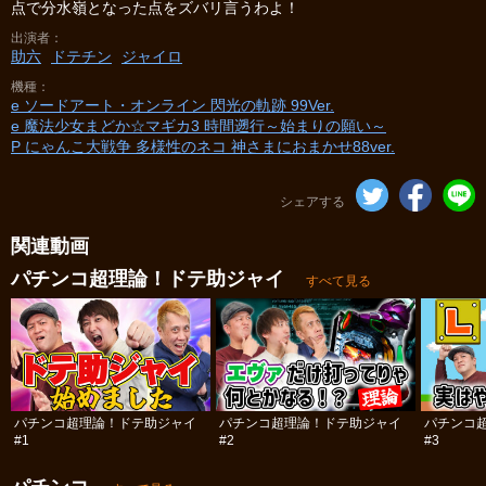
点で分水嶺となった点をズバリ言うわよ！
出演者
助六
ドテチン
ジャイロ
機種
e ソードアート・オンライン 閃光の軌跡 99Ver.
e 魔法少女まどか☆マギカ3 時間遡行～始まりの願い～
P にゃんこ大戦争 多様性のネコ 神さまにおまかせ88ver.
シェアする
関連動画
パチンコ超理論！ドテ助ジャイ
すべて見る
パチンコ超理論！ドテ助ジャイ
パチンコ超理論！ドテ助ジャイ
パチンコ
#1
#2
#3