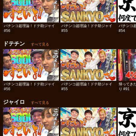
パチンコ超理論！ドテ助ジャイ
パチンコ超理論！ドテ助ジャイ
パチンコ
#56
#55
#54
ドテチン
すべて見る
パチンコ超理論！ドテ助ジャイ
パチンコ超理論！ドテ助ジャイ
帰ってき
#56
#55
り #91
ジャイロ
すべて見る