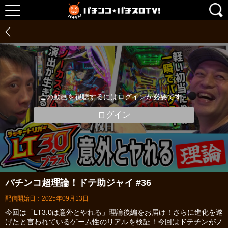
この動画を視聴するにはログインが必要です。
ログイン
パチンコ超理論！ドテ助ジャイ #36
配信開始日：2025年09月13日
今回は「LT3.0は意外とやれる」理論後編をお届け！さらに進化を遂
げたと言われているゲーム性のリアルを検証！今回はドテチンがノ