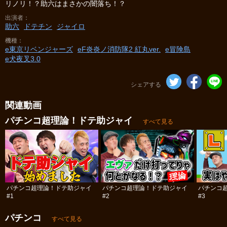
リノリ！？助六はまさかの闇落ち！？
出演者
助六
ドテチン
ジャイロ
機種
e東京リベンジャーズ
eF炎炎ノ消防隊2 紅丸ver.
e冒険島
e犬夜叉3.0
シェアする
関連動画
パチンコ超理論！ドテ助ジャイ
すべて見る
パチンコ超理論！ドテ助ジャイ
パチンコ超理論！ドテ助ジャイ
パチンコ
#1
#2
#3
パチンコ
すべて見る