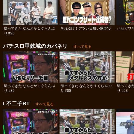
帰ってきた なんとか１ぐらんぷ
それゆけ！アツい日狙い隊 #40
ハセガワヤ
り #93
パチスロ甲鉄城のカバネリ
すべて見る
帰ってきた なんとか１ぐらんぷ
帰ってきた なんとか１ぐらんぷ
帰ってき
り #89
り #88
り #53
L不二子BT
すべて見る