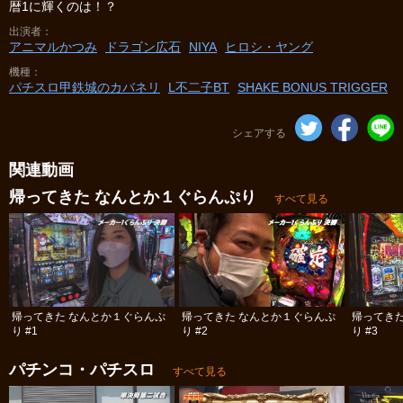
暦1に輝くのは！？
出演者
アニマルかつみ
ドラゴン広石
NIYA
ヒロシ・ヤング
機種
パチスロ甲鉄城のカバネリ
L不二子BT
SHAKE BONUS TRIGGER
シェアする
関連動画
帰ってきた なんとか１ぐらんぷり
すべて見る
帰ってきた なんとか１ぐらんぷ
帰ってきた なんとか１ぐらんぷ
帰ってき
り #1
り #2
り #3
パチンコ・パチスロ
すべて見る