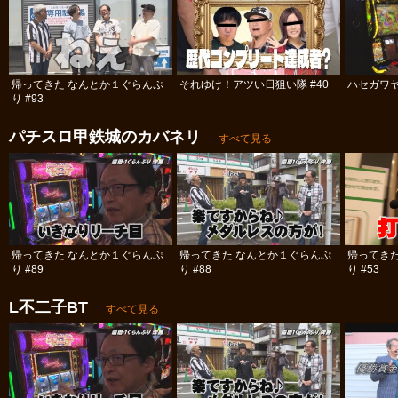
帰ってきた なんとか１ぐらんぷ
それゆけ！アツい日狙い隊 #40
ハセガワヤ
り #93
パチスロ甲鉄城のカバネリ
すべて見る
帰ってきた なんとか１ぐらんぷ
帰ってきた なんとか１ぐらんぷ
帰ってき
り #89
り #88
り #53
L不二子BT
すべて見る