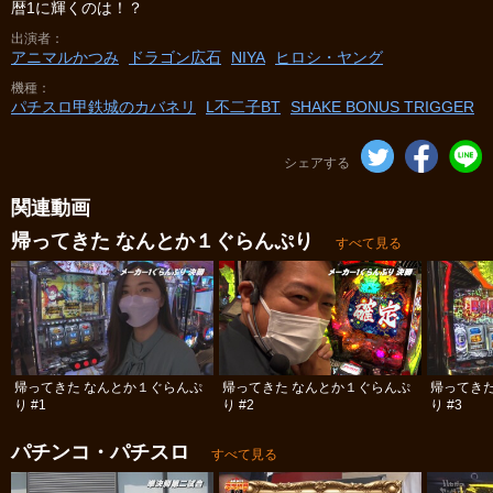
暦1に輝くのは！？
出演者
アニマルかつみ
ドラゴン広石
NIYA
ヒロシ・ヤング
機種
パチスロ甲鉄城のカバネリ
L不二子BT
SHAKE BONUS TRIGGER
シェアする
関連動画
帰ってきた なんとか１ぐらんぷり
すべて見る
帰ってきた なんとか１ぐらんぷ
帰ってきた なんとか１ぐらんぷ
帰ってき
り #1
り #2
り #3
パチンコ・パチスロ
すべて見る