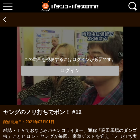
この動画を視聴するにはログインが必要です。
ログイン
ヤングのノリ打ちでポン！ #12
配信開始日：2021年07月01日
雑誌・ＴＶでおなじみパチンコライター、通称「高田馬場のダンゴ
虫」ことヒロシ・ヤングが毎回、豪華ゲストを迎え「ノリ打ち実