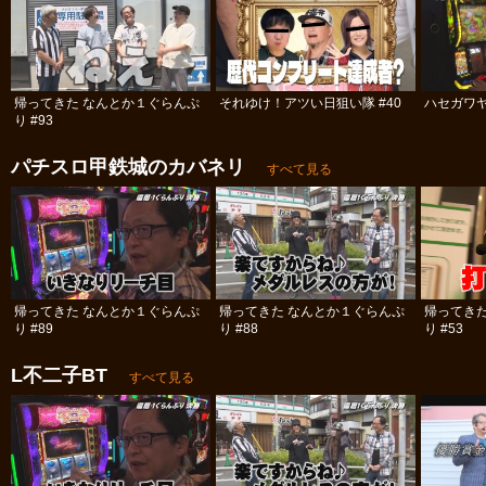
帰ってきた なんとか１ぐらんぷ
それゆけ！アツい日狙い隊 #40
ハセガワヤ
り #93
パチスロ甲鉄城のカバネリ
すべて見る
帰ってきた なんとか１ぐらんぷ
帰ってきた なんとか１ぐらんぷ
帰ってき
り #89
り #88
り #53
L不二子BT
すべて見る