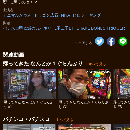
暦1に輝くのは！？
出演者
アニマルかつみ
ドラゴン広石
NIYA
ヒロシ・ヤング
機種
パチスロ甲鉄城のカバネリ
L不二子BT
SHAKE BONUS TRIGGER
シェアする
関連動画
帰ってきた なんとか１ぐらんぷり
すべて見る
帰ってきた なんとか１ぐらんぷ
帰ってきた なんとか１ぐらんぷ
帰ってき
り #1
り #2
り #3
パチンコ・パチスロ
すべて見る