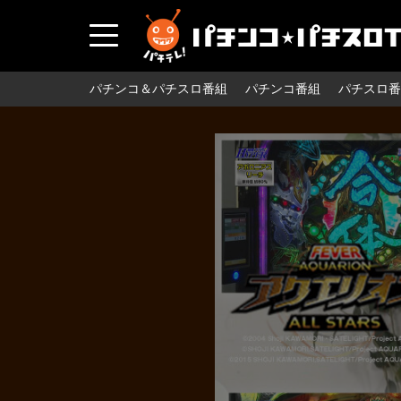
パチンコ＆パチスロ番組
パチンコ番組
パチスロ番