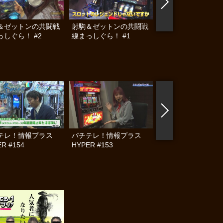
＆ゼットンの共闘戦
射駒＆ゼットンの共闘戦
射駒タケシの攻略ス
っしぐら！ #2
線まっしぐら！ #1
トⅦグランドフィナ
レ!! 感謝の超特大号!!
編
テレ！情報プラス
パチテレ！情報プラス
パチテレ！情報プラ
R #154
HYPER #153
HYPER #152