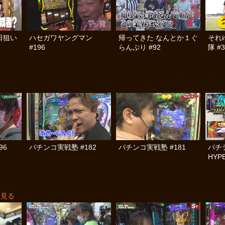
日狙い
ハセガワヤングマン
帰ってきた なんとか１ぐ
それ
#196
らんぷり #92
隊 #3
96
パチンコ実戦塾 #182
パチンコ実戦塾 #181
パチ
HYPE
て見る