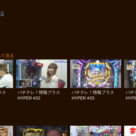
RS
べて見る
ラス
パチテレ！情報プラス
パチテレ！情報プラス
パチ
HYPER #32
HYPER #33
HYPE