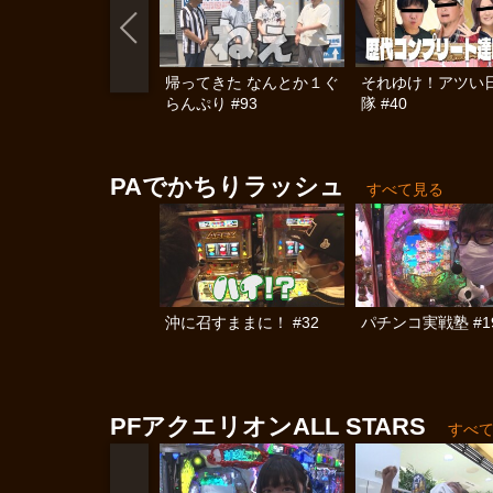
帰ってきた なんとか１ぐ
それゆけ！アツい
らんぷり #93
隊 #40
PAでかちりラッシュ
すべて見る
沖に召すままに！ #32
パチンコ実戦塾 #1
PFアクエリオンALL STARS
すべ