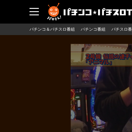
パチンコ＆パチスロ番組
パチンコ番組
パチスロ番