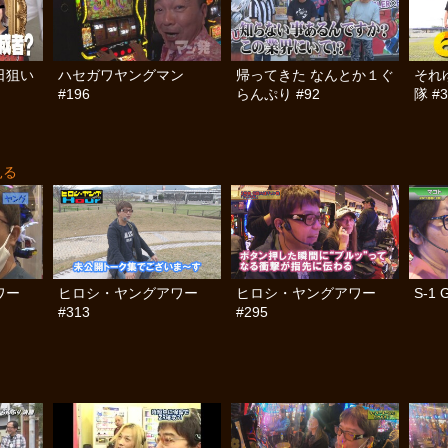
日狙い
ハセガワヤングマン
帰ってきた なんとか１ぐ
それ
#196
らんぷり #92
隊 #3
見る
ワー
ヒロシ・ヤングアワー
ヒロシ・ヤングアワー
S-1 
#313
#295