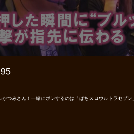
95
マルかつみさん！一緒にポンするのは「ぱちスロウルトラセブン