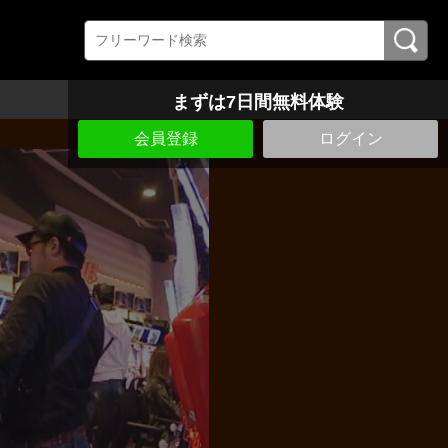
まずは7日間無料体験
会員登録
ログイン