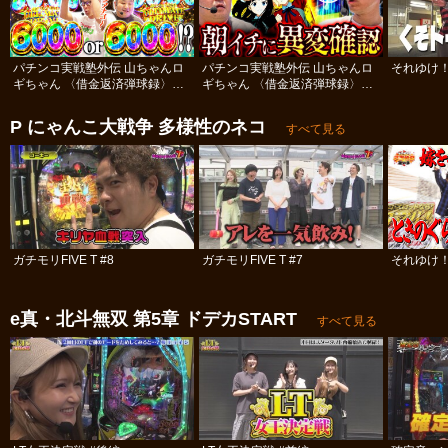
パチンコ実戦塾外伝 山ちゃんロ
パチンコ実戦塾外伝 山ちゃんロ
それゆけ！
ギちゃん 〈借金返済弾球録〉
ギちゃん 〈借金返済弾球録〉
#110
#109
P にゃんこ大戦争 多様性のネコ
すべて見る
ガチモリFIVE T #8
ガチモリFIVE T #7
それゆけ！
e真・北斗無双 第5章 ドデカSTART
すべて見る