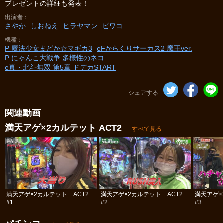
プレゼントの詳細も発表！
出演者
さやか
しおねえ
ヒラヤマン
ビワコ
機種
P 魔法少女まどか☆マギカ3
eFからくりサーカス2 魔王ver.
P にゃんこ大戦争 多様性のネコ
e真・北斗無双 第5章 ドデカSTART
シェアする
関連動画
満天アゲ×2カルテット ACT2
すべて見る
満天アゲ×2カルテット ACT2
満天アゲ×2カルテット ACT2
満天アゲ×
#1
#2
#3