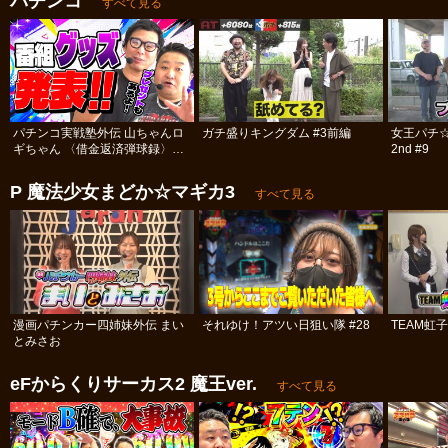
パチンコ
すべて見る
パチンコ実戦塾外伝 山ちゃんロ
ガチ盛りキングダム #3前編
女王パチ
ギちゃん 〈借金返済弾球録〉
2nd #9
#113
P 魔法少女まどか☆マギカ3
すべて見る
漫画パチンカー四姉妹外伝 まい
それゆけ！アツい日狙い隊 #28
TEAM虹
とみさお
eFからくりサーカス2 魔王ver.
すべて見る