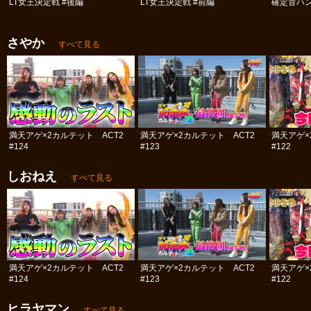
LT女王決定戦 #後編
LT女王決定戦 #前編
確定音ハ
さやか
すべて見る
満天アゲ×2カルテット ACT2
満天アゲ×2カルテット ACT2
満天アゲ×
#124
#123
#122
しおねえ
すべて見る
満天アゲ×2カルテット ACT2
満天アゲ×2カルテット ACT2
満天アゲ×
#124
#123
#122
ヒラヤマン
すべて見る