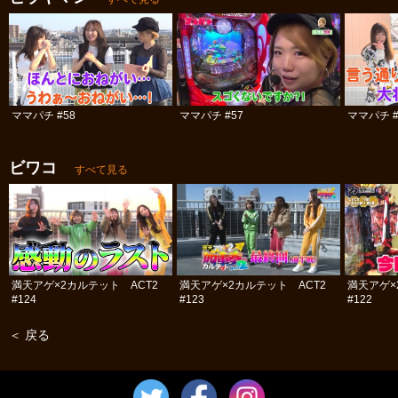
ママパチ #58
ママパチ #57
ママパチ #
ビワコ
すべて見る
満天アゲ×2カルテット ACT2
満天アゲ×2カルテット ACT2
満天アゲ×
#124
#123
#122
＜ 戻る