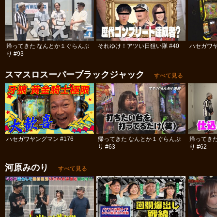
帰ってきた なんとか１ぐらんぷ
それゆけ！アツい日狙い隊 #40
ハセガワヤ
り #93
スマスロスーパーブラックジャック
すべて見る
ハセガワヤングマン #176
帰ってきた なんとか１ぐらんぷ
帰ってき
り #63
り #62
河原みのり
すべて見る