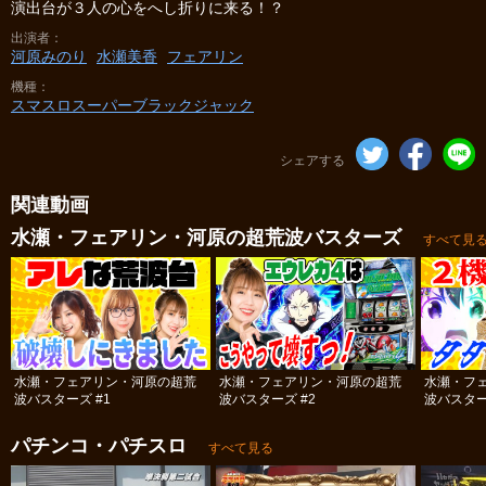
演出台が３人の心をへし折りに来る！？
出演者
河原みのり
水瀬美香
フェアリン
機種
スマスロスーパーブラックジャック
シェアする
関連動画
水瀬・フェアリン・河原の超荒波バスターズ
すべて見
水瀬・フェアリン・河原の超荒
水瀬・フェアリン・河原の超荒
水瀬・フ
波バスターズ #1
波バスターズ #2
波バスター
パチンコ・パチスロ
すべて見る