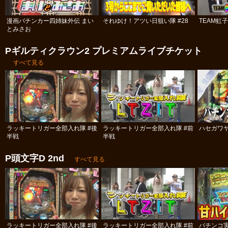
漫画パチンカー四姉妹外伝 まい
それゆけ！アツい日狙い隊 #28
TEAM虹
とみさお
Pギルティクラウン2 プレミアムライブチケット
すべて見る
ラッキートリガー全部入れ隊 #後
ラッキートリガー全部入れ隊 #前
ハセガワヤ
半戦
半戦
P頭文字D 2nd
すべて見る
ラッキートリガー全部入れ隊 #後
ラッキートリガー全部入れ隊 #前
パチンコ実