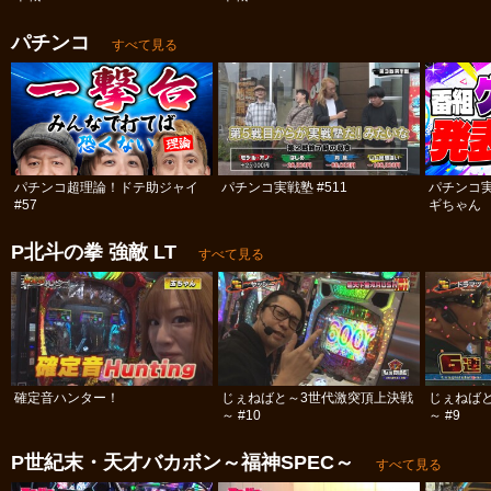
パチンコ
すべて見る
パチンコ超理論！ドテ助ジャイ
パチンコ実戦塾 #511
パチンコ
#57
ギちゃん 
#113
P北斗の拳 強敵 LT
すべて見る
確定音ハンター！
じぇねばと～3世代激突頂上決戦
じぇねば
～ #10
～ #9
P世紀末・天才バカボン～福神SPEC～
すべて見る