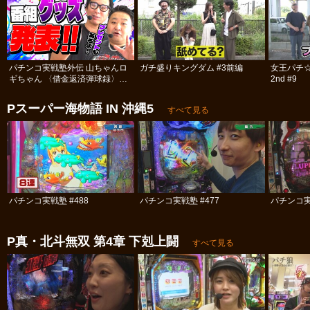
パチンコ実戦塾外伝 山ちゃんロ
ガチ盛りキングダム #3前編
女王パチ
ギちゃん 〈借金返済弾球録〉
2nd #9
#113
Pスーパー海物語 IN 沖縄5
すべて見る
パチンコ実戦塾 #488
パチンコ実戦塾 #477
パチンコ実
P真・北斗無双 第4章 下剋上闘
すべて見る