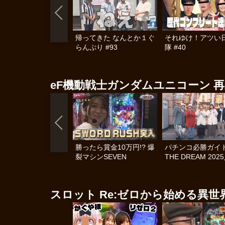
帰ってきた なんとか１ぐ
それゆけ！アツい
らんぷり #93
隊 #40
eF機動戦士ガンダムユニコーン 再
勝ったら賞金10万円!? 爆
パチンコ必勝ガイ
裂マシンSEVEN
THE DREAM 202
爆裂ライター決定戦
スロット Re:ゼロから始める異世界生