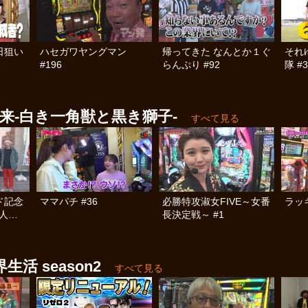
日狙い
ハセガワヤングマン
帰ってきた なんとか１ぐ
それ
#196
らんぷり #92
隊 #3
来‐白き一角獣と黒き獅子‐
すべて見る
ド記念
ママパチ #36
必勝特攻淑女FIVE～女番
ラッ
5人気×
長決定戦～ #1
 #1
活 season2
すべて見る