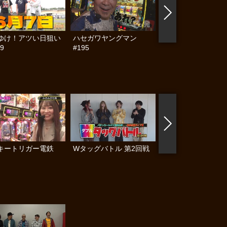
ゆけ！アツい日狙い
ハセガワヤングマン
帰ってきた なんと
9
#195
らんぷり #91
キートリガー電鉄
Wタッグバトル 第2回戦
ガチンコ！パチンコ
#後編