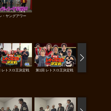
シ・ヤングアワー
回 レトスロ王決定戦
第1回 レトスロ王決定戦
帰ってきた なんと
らんぷり #83