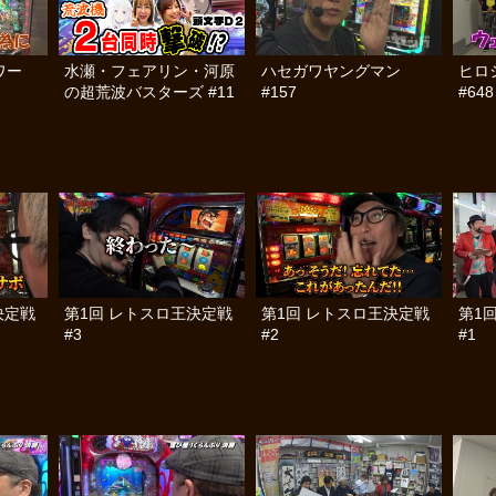
ワー
水瀬・フェアリン・河原
ハセガワヤングマン
ヒロ
の超荒波バスターズ #11
#157
#648
決定戦
第1回 レトスロ王決定戦
第1回 レトスロ王決定戦
第1
#3
#2
#1