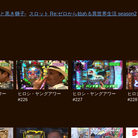
と黒き獅子‐
スロット Re:ゼロから始める異世界生活 season2
ワー
ヒロシ・ヤングアワー
ヒロシ・ヤングアワー
ヒロ
#226
#227
#228