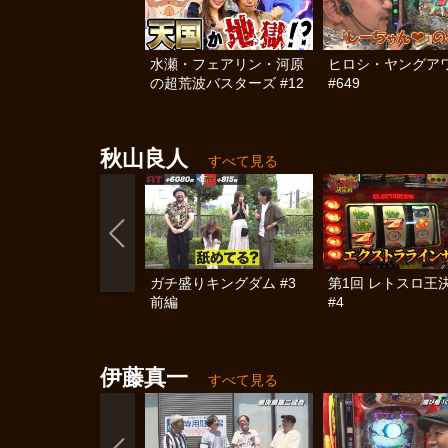
水瀬・フェアリン・河原
ヒロシ・ヤングア
の超荒波バスターズ #12
#649
秋山良人
すべて見る
ガチ盛りキングダム #3
第1回 レトスロ王
前編
#4
伊藤真一
すべて見る