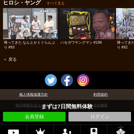
ヒロシ・ヤング
すべて見る
帰ってきた なんとか１ぐらんぷ
ハセガワヤングマン #196
帰ってき
り #93
り #92
＜ 戻る
個人情報保護方針
利用規約
特定商取引法上の表示
会社概要
まずは7日間無料体験
©パチテレ！
会員登録
ログイン