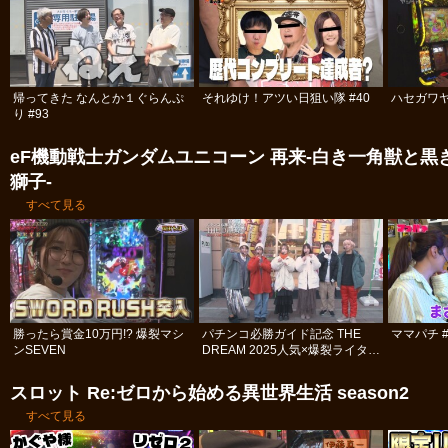
帰ってきた なんとか１ぐらんぷ
それゆけ！アツい日狙い隊 #40
ハセガワヤ
り #93
eF機動戦士ガンダムユニコーン 再来‐白き一角獣と黒
獅子‐
すべて見る
勝ったら賞金10万円!? 爆裂マシ
パチンコ必勝ガイド記念 THE
ママパチ #
ンSEVEN
DREAM 2025人気×爆裂ライター
決定戦 #1
スロット Re:ゼロから始める異世界生活 season2
すべて見る