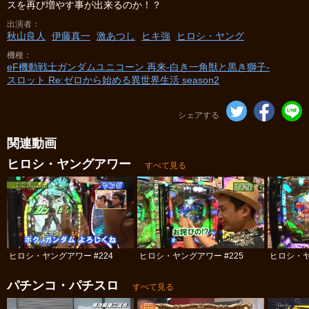
スを再び増やす事が出来るのか！？
出演者
秋山良人
伊藤真一
激あつし
ヒキ強
ヒロシ・ヤング
機種
eF機動戦士ガンダムユニコーン 再来‐白き一角獣と黒き獅子‐
スロット Re:ゼロから始める異世界生活 season2
シェアする
関連動画
ヒロシ・ヤングアワー
すべて見る
ヒロシ・ヤングアワー #224
ヒロシ・ヤングアワー #225
ヒロシ・ヤ
パチンコ・パチスロ
すべて見る