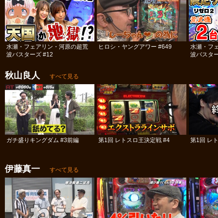
水瀬・フェアリン・河原の超荒
ヒロシ・ヤングアワー #649
水瀬・フ
波バスターズ #12
波バスター
秋山良人
すべて見る
ガチ盛りキングダム #3前編
第1回 レトスロ王決定戦 #4
第1回 レ
伊藤真一
すべて見る